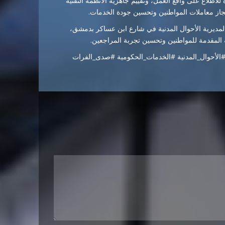
لاطلاع على واقع العمل، وتقييم جاهزية الأنظمة التقنية
نجاز معاملات المواطنين وتحسين جودة الخدمات.
يد لمديرية الأحوال المدنية في شارع ابن عساكر بدمشق،
 المقدمة للمواطنين وتحسين تجربة المراجعين.
لأحوال_المدنية #الخدمات_الحكومية #صدى_الفرات