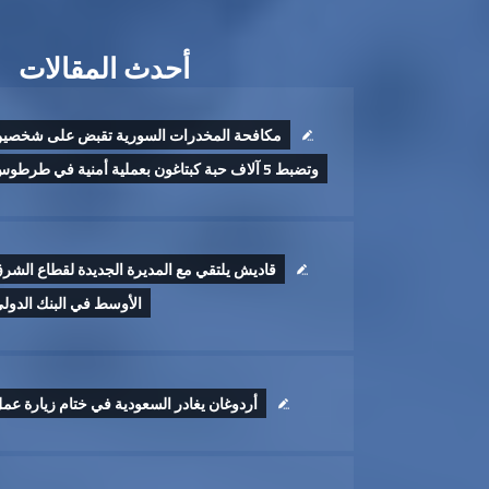
أحدث المقالات
مكافحة المخدرات السورية تقبض على شخصي
وتضبط 5 آلاف حبة كبتاغون بعملية أمنية في طرطوس
قاديش يلتقي مع المديرة الجديدة لقطاع الشر
الأوسط في البنك الدول
أردوغان يغادر السعودية في ختام زيارة عم