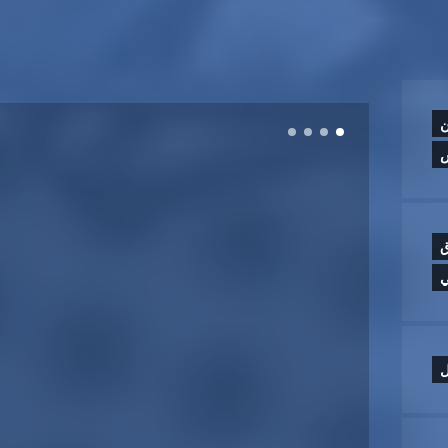
ن
ق
ي
ل