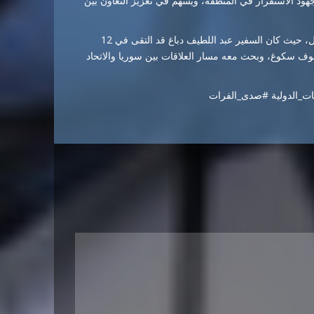
جهود الاستقرار في المنطقة، ويسهم في تعزيز التعاون بين
ويأتي هذا اللقاء في سياق الحراك الدبلوماسي السوري في بروكسل، حيث كان السفير عبد اللطيف دباغ قد التقى في 12
ولوف سكوغ، وبحث معه مسار العلاقات بين سوريا والاتحاد
قات_الدولية #صدى_الفرات