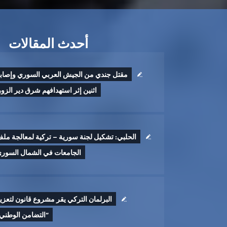
أحدث المقالات
مقتل جندي من الجيش العربي السوري وإصاب
اثنين إثر ‏استهدافهم شرق دير الزور 
الحلبي: تشكيل لجنة سورية – تركية لمعالجة مل
الجامعات في الشمال السور
البرلمان التركي يقر مشروع قانون لتعزي
“التضامن الوطني