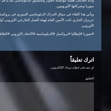
وأكد الجانبان أهمية مواصلة الحوار والتنسيق الدبلوماسي بما يدعم 
سوريا وشركائها الأوروبيين.
حزيران الجاري نائب الأمين العام لهيئة العمل الخارجي الأوروبي أ
الأوروبي.
#سوريا #إيطاليا #بروكسل #الدبلوماسية #الاتحاد_الأوروبي #العلا
اترك تعليقاً
لن يتم نشر عنوان بريدك الإلكتروني.
التعليق