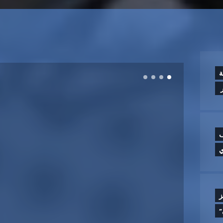
ة
‏
ف
ي
ز
”