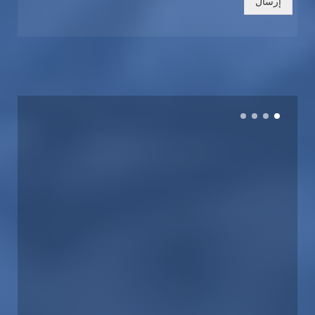
إرسال