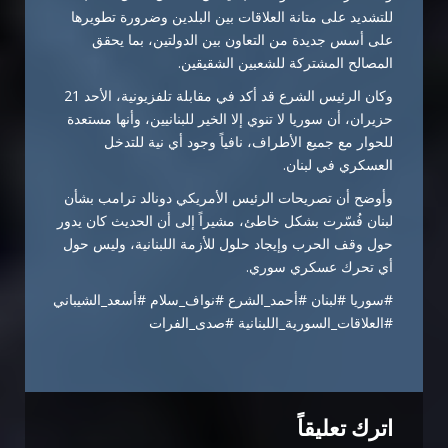
للتشديد على متانة العلاقات بين البلدين وضرورة تطويرها
على أسس جديدة من التعاون بين الدولتين، بما يحقق
المصالح المشتركة للشعبين الشقيقين.
وكان الرئيس الشرع قد أكد في مقابلة تلفزيونية، الأحد 21
حزيران، أن سوريا لا تنوي إلا الخير للبنانيين، وأنها مستعدة
للحوار مع جميع الأطراف، نافياً وجود أي نية للتدخل
العسكري في لبنان.
وأوضح أن تصريحات الرئيس الأمريكي
دونالد ترامب
بشأن
لبنان فُسّرت بشكل خاطئ، مشيراً إلى أن الحديث كان يدور
حول وقف الحرب وإيجاد حلول للأزمة اللبنانية، وليس حول
أي تحرك عسكري سوري.
#سوريا #لبنان #أحمد_الشرع #نواف_سلام #أسعد_الشيباني
#العلاقات_السورية_اللبنانية #صدى_الفرات
اترك تعليقاً