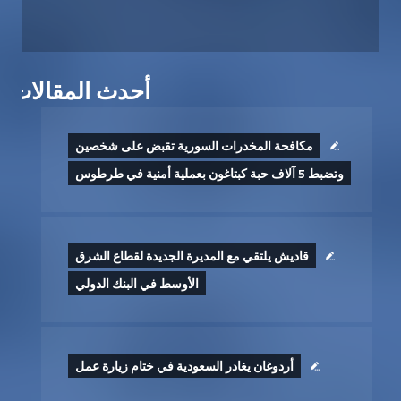
أحدث المقالات
مكافحة المخدرات السورية تقبض على شخصين
وتضبط 5 آلاف حبة كبتاغون بعملية أمنية في طرطوس
قاديش يلتقي مع المديرة الجديدة لقطاع الشرق
الأوسط في البنك الدولي
أردوغان يغادر السعودية في ختام زيارة عمل