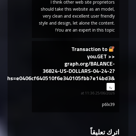
I think other web site proprietors
should take this website as an model,
very clean and excellent user friendly
style and design, let alone the content.
You are an expert in this topic!
Transaction to
you.GET >>
graph.org/BALANCE-
36824-US-DOLLARS-04-24-2?
hs=e0406cf640510f6e340105fbb7e14bd3&
says:
رد
25/06/2026 at 11:36
p6lx39
اترك تعليقاً