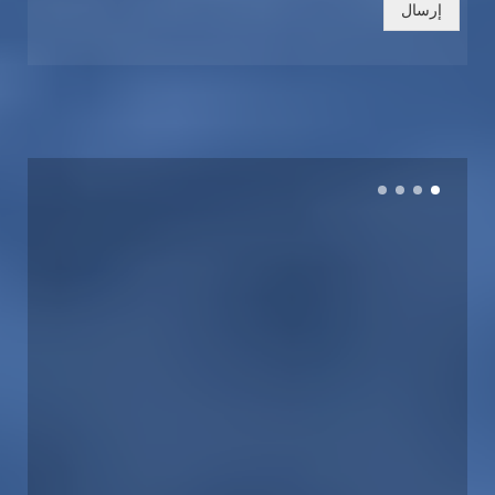
إرسال