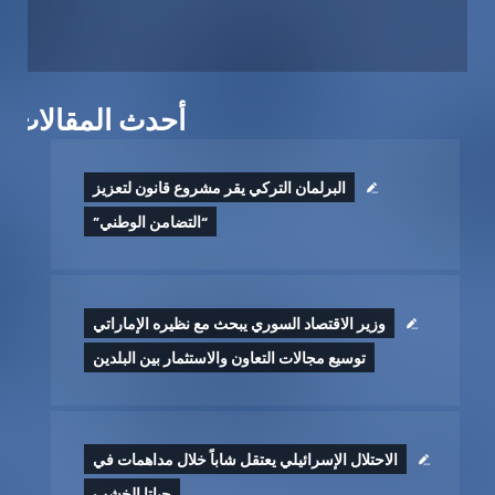
أحدث المقالات
البرلمان التركي يقر مشروع قانون لتعزيز
“التضامن الوطني”
وزير الاقتصاد السوري يبحث مع نظيره الإماراتي
توسيع مجالات التعاون والاستثمار بين البلدين
الاحتلال الإسرائيلي يعتقل شاباً خلال مداهمات في
جباتا الخشب