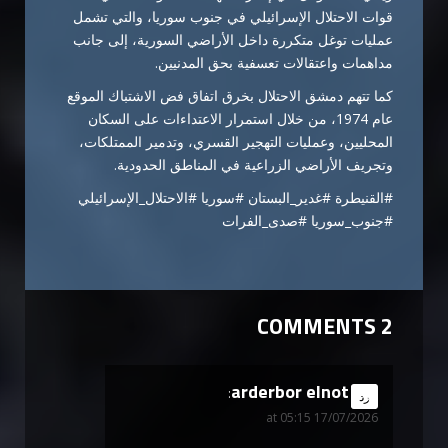
قوات الاحتلال الإسرائيلي في جنوب سوريا، والتي تشمل
عمليات توغل متكررة داخل الأراضي السورية، إلى جانب
مداهمات واعتقالات تعسفية بحق المدنيين.
كما تتهم دمشق الاحتلال بخرق اتفاق فض الاشتباك الموقع
عام 1974، من خلال استمرار الاعتداءات على السكان
المحليين، وعمليات التهجير القسري، وتدمير الممتلكات،
وتجريف الأراضي الزراعية في المناطق الحدودية.
#القنيطرة #غدير_البستان #سوريا #الاحتلال_الإسرائيلي
#جنوب_سوريا #صدى_الفرات
2 COMMENTS
arderbor elnot
says:
رد
17/07/2026 at 05:15