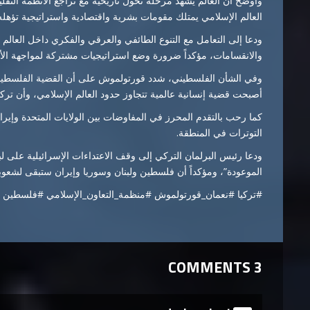
وأوضح أن العالم يشهد مرحلة تحول تاريخية مع تراجع الأنظمة التقل
العالم الإسلامي يمتلك مقومات بشرية واقتصادية واستراتيجية تؤهله 
ودعا إلى التعامل مع التنوع الطائفي والعرقي والفكري داخل العالم
والانقسامات، مؤكداً ضرورة وضع استراتيجيات مشتركة لمواجهة الأزم
وفي الشأن الفلسطيني، شدد قورتولموش على أن القضية الفلسطينية 
أصبحت قضية إنسانية عالمية تتجاوز حدود العالم الإسلامي، وأن تر
كما رحب بالتقدم المحرز في المفاوضات بين الولايات المتحدة وإي
التوترات في المنطقة.
ودعا رئيس البرلمان التركي إلى وقف الاعتداءات الإسرائيلية على لبن
الموعودة”، ومؤكداً أن فلسطين ولبنان وسوريا وإيران ستبقى لشعوبها
#تركيا #نعمان_قورتولموش #منظمة_التعاون_الإسلامي #فلسطين #س
3 COMMENTS