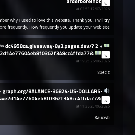
arderborelnot
says:
رد
17/07/2026 at 02:53
er why I used to love this website. Thank you, I will try
re frequently. How frequently you update your web site?
GET ↬ dc4958ca.giveaway-8y3.pages.dev/?
2d14e77604eb8f0362f348cc4ffda77&
says:
رد
26/06/2026 at 19:25
8beclz
=> graph.org/BALANCE-36824-US-DOLLARS-
s=e2d14e77604eb8f0362f348cc4ffda77&
says:
رد
25/06/2026 at 11:38
8aucwb