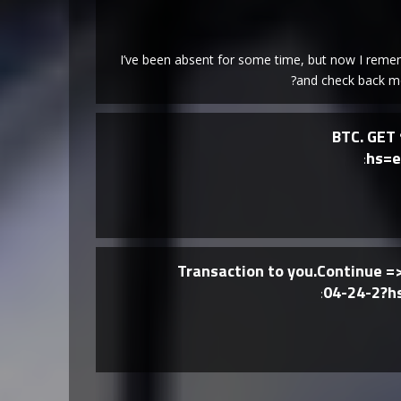
I’ve been absent for some time, but now I rememb
and check back mo
+ 2 BTC. 
hs=e
Transaction to you.Continue 
04-24-2?h