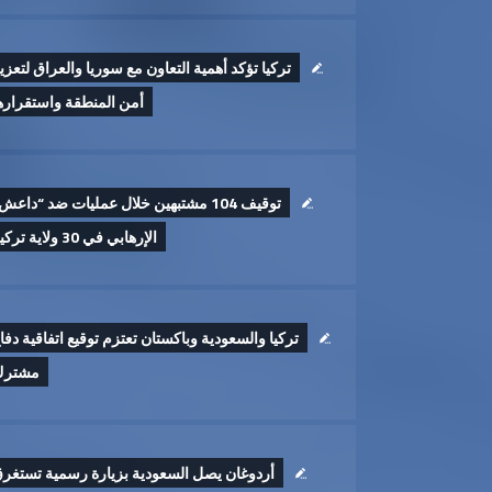
تركيا تؤكد أهمية التعاون مع سوريا والعراق لتعزي
أمن المنطقة واستقراره
توقيف 104 مشتبهين خلال عمليات ضد “داعش
الإرهابي في 30 ولاية تركية
تركيا والسعودية وباكستان تعتزم توقيع اتفاقية دفا
مشترك
أردوغان يصل السعودية بزيارة رسمية تستغر