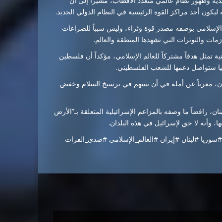
يدية وظهور نظام عالمي متعدد الأقطاب، مشيراً إلى أن
ليكون أحد مراكز القوة الرئيسية في النظام الدولي الجديد.
 الإسلامي بوصفه مصدر قوة وثراء، وليس سبباً للصراعات
ات والتوترات التي تشهدها المنطقة والعالم.
تمثل هدفاً مشتركاً للعالم الإسلامي، مؤكداً أن فلسطين
كيا ستواصل دعمها للشعب الفلسطيني.
ران، معرباً عن أمله في أن تسهم في ترسيخ السلام وخفض
ان، رافضاً ما وصفه بالمزاعم الإسرائيلية المتعلقة بـ”الأرض
، وأنه لا حق لإسرائيل في هذه البلدان.
وريا #لبنان #إيران #العالم_الإسلامي #صدى_الفرات