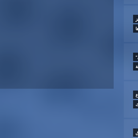
ز
ا
”
ع
ق