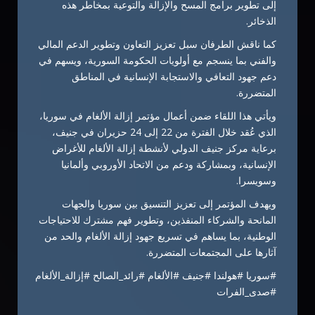
إلى تطوير برامج المسح والإزالة والتوعية بمخاطر هذه
الذخائر.
كما ناقش الطرفان سبل تعزيز التعاون وتطوير الدعم المالي
والفني بما ينسجم مع أولويات الحكومة السورية، ويسهم في
دعم جهود التعافي والاستجابة الإنسانية في المناطق
المتضررة.
ويأتي هذا اللقاء ضمن أعمال مؤتمر إزالة الألغام في سوريا،
الذي عُقد خلال الفترة من 22 إلى 24 حزيران في جنيف،
برعاية مركز جنيف الدولي لأنشطة إزالة الألغام للأغراض
الإنسانية، وبمشاركة ودعم من الاتحاد الأوروبي وألمانيا
وسويسرا.
ويهدف المؤتمر إلى تعزيز التنسيق بين سوريا والجهات
المانحة والشركاء المنفذين، وتطوير فهم مشترك للاحتياجات
الوطنية، بما يساهم في تسريع جهود إزالة الألغام والحد من
آثارها على المجتمعات المتضررة.
#سوريا #هولندا #جنيف #الألغام #رائد_الصالح #إزالة_الألغام
#صدى_الفرات