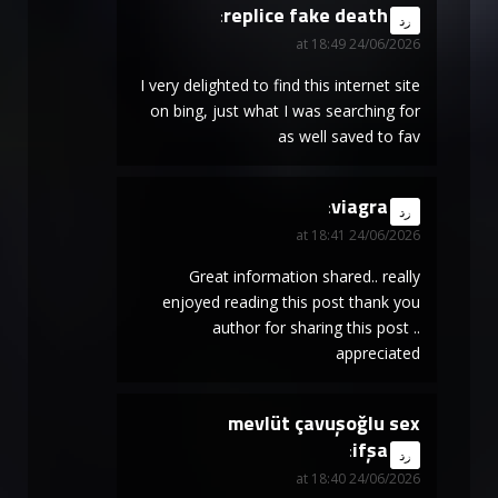
replice fake death
says:
رد
24/06/2026 at 18:49
I very delighted to find this internet site
on bing, just what I was searching for
as well saved to fav
viagra
says:
رد
24/06/2026 at 18:41
Great information shared.. really
enjoyed reading this post thank you
author for sharing this post ..
appreciated
mevlüt çavuşoğlu sex
ifşa
says:
رد
24/06/2026 at 18:40