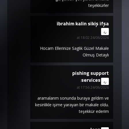
teşekkürler
ibrahim kalin sikiş ifşa
says:
رد
24/06/2026 at 18:02
Hocam Ellerinize Saglık Güzel Makale
Olmuş Detaylı
pishing support
services
says:
رد
24/06/2026 at 17:56
aramalarım sonunda buraya geldim ve
kesinlikle işime yarayan bir makale oldu.
teşekkür ederim