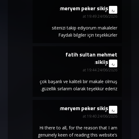
meryem peker sikiş
says:
رد
24/06/2026 at 19:49
sitenizi takip ediyorum makaleler
Faydalı bilgiler için teşekkürler
fatih sultan mehmet
sikiiş
says:
رد
24/06/2026 at 19:44
çok başarılı ve kaliteli bir makale olmuş
güzellik sırlarım olarak teşekkür ederiz.
meryem peker sikiş
says:
رد
24/06/2026 at 19:40
Hi there to all, for the reason that I am
genuinely keen of reading this website’s