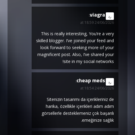
viagra
says:
رد
24/06/2026 at 18:59
This is really interesting, You’re a very
skilled blogger. I’ve joined your feed and
look forward to seeking more of your
magnificent post. Also, I’ve shared your
site in my social networks!
cheap meds
says:
رد
24/06/2026 at 18:54
Sitenizin tasarımı da içerikleriniz de
harika, özellikle içerikleri adım adım
görsellerle desteklemeniz çok başarılı
emeğinize sağlık.