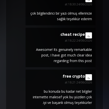
24/06/2026 at 18:30
çok bilgilendirici bir yazı olmuş ellerinize
sağlık teşekkür ederim
cheat recipe
says:
رد
24/06/2026 at 18:22
Awesome! Its genuinely remarkable
post, I have got much clear idea
regarding from this post
free crypto
says:
رد
24/06/2026 at 18:21
bu konuda bu kadar net bilgiler
internette malesef yok bu yüzden çok
iyi ve başarılı olmuş teşekkürler.