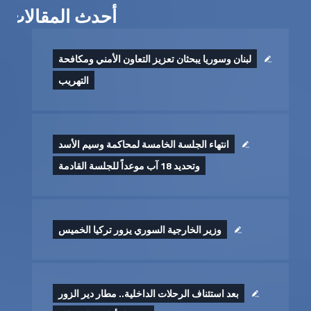
أحدث المقالات
لبنان وسوريا يبحثان تعزيز التعاون الأمني ومكافحة
التهريب
انتهاء الجلسة الخامسة لمحاكمة وسيم الأسد
وتحديد 18 آب موعداً للجلسة القادمة
وزير الخارجية السوري يزور تركيا الخميس
بعد استئناف الرحلات الداخلية.. مطار دير الزور