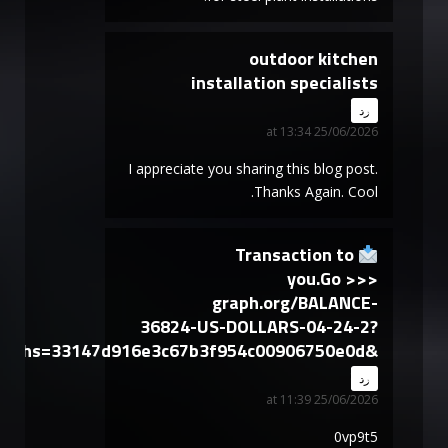
outdoor kitchen
installation specialists
says:
رد
25/06/2026 at 13:34
I appreciate you sharing this blog post.
Thanks Again. Cool.
Transaction to
you.Go >>>
graph.org/BALANCE-
36824-US-DOLLARS-04-24-2?
hs=33147d916e3c67b3f954c00906750e0d&
says:
رد
25/06/2026 at 11:39
0vp9t5