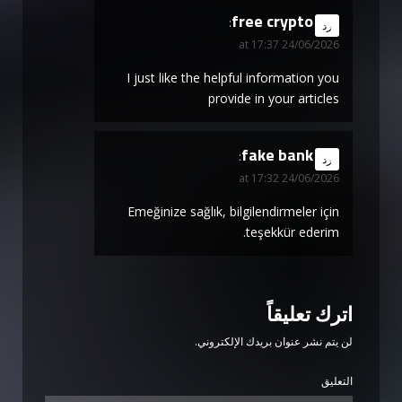
free crypto
says:
رد
24/06/2026 at 17:37
I just like the helpful information you
provide in your articles
fake bank
says:
رد
24/06/2026 at 17:32
Emeğinize sağlık, bilgilendirmeler için
teşekkür ederim.
اترك تعليقاً
لن يتم نشر عنوان بريدك الإلكتروني.
التعليق