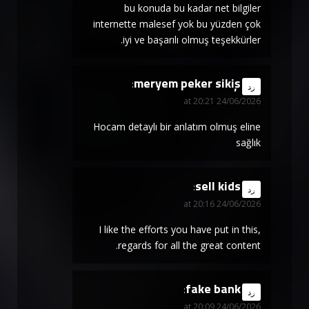
bu konuda bu kadar net bilgiler
internette malesef yok bu yüzden çok
iyi ve başarılı olmuş teşekkürler.
meryem peker sikiş
says:
رد
24/06/2026 at 20:21
Hocam detaylı bir anlatım olmuş eline
sağlık
sell kids
says:
رد
24/06/2026 at 20:16
I like the efforts you have put in this,
regards for all the great content.
fake bank
says:
رد
24/06/2026 at 20:09