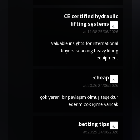
CE certified hydraulic
lifting systems
says:
رد
25/06/2026 at 11:38
Valuable insights for international
buyers sourcing heavy lifting
equipment.
cheap
says:
رد
24/06/2026 at 20:26
çok yararlı bir paylaşım olmuş teşekkür
ederim çok işime yarıcak.
betting tips
says:
رد
24/06/2026 at 20:25