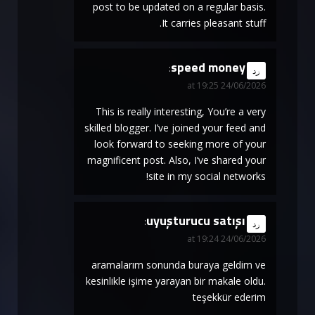
post to be updated on a regular basis.
It carries pleasant stuff.
speed money
says:
رد
24/06/2026 at 19:25
This is really interesting, You’re a very
skilled blogger. I’ve joined your feed and
look forward to seeking more of your
magnificent post. Also, I’ve shared your
site in my social networks!
uyuşturucu satışı
says:
رد
24/06/2026 at 19:24
aramalarım sonunda buraya geldim ve
kesinlikle işime yarayan bir makale oldu.
teşekkür ederim