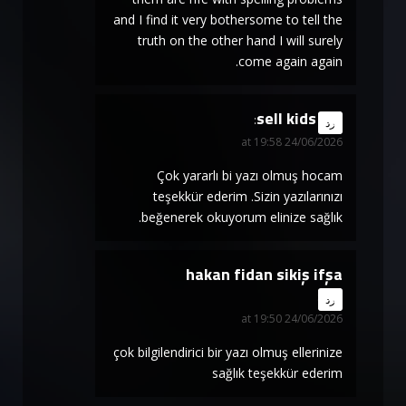
and I find it very bothersome to tell the
truth on the other hand I will surely
come again again.
sell kids
says:
رد
24/06/2026 at 19:58
Çok yararlı bi yazı olmuş hocam
teşekkür ederim .Sizin yazılarınızı
beğenerek okuyorum elinize sağlık.
hakan fidan sikiş ifşa
says:
رد
24/06/2026 at 19:50
çok bilgilendirici bir yazı olmuş ellerinize
sağlık teşekkür ederim