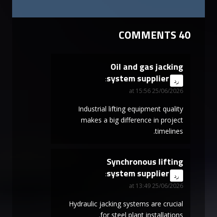
40 COMMENTS
Oil and gas jacking
system supplier
says:
رد
25/06/2026 at 15:56
Industrial lifting equipment quality
makes a big difference in project
timelines.
Synchronous lifting
system supplier
says:
رد
25/06/2026 at 13:49
Hydraulic jacking systems are crucial
for steel plant installations.