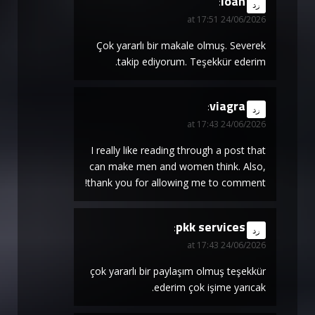
loan
says:
رد
24/06/2026 at 17:51
Çok yararlı bir makale olmuş. Severek
takip ediyorum. Teşekkür ederim.
viagra
says:
رد
24/06/2026 at 17:43
I really like reading through a post that
can make men and women think. Also,
thank you for allowing me to comment!
pkk services
says:
رد
24/06/2026 at 17:43
çok yararlı bir paylaşım olmuş teşekkür
ederim çok işime yarıcak.