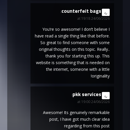
counterfeit bags
says:
رد
24/06/2026 at 19:18
You’re so awesome! I don’t believe I
have read a single thing like that before.
So great to find someone with some
original thoughts on this topic. Really..
thank you for starting this up. This
website is something that is needed on
the internet, someone with a little
originality!
pkk services
says:
رد
24/06/2026 at 19:00
Awesome! Its genuinely remarkable
post, I have got much clear idea
regarding from this post