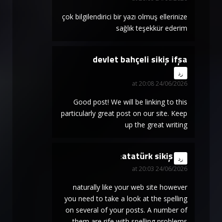
çok bilgilendirici bir yazı olmuş ellerinize
sağlık teşekkür ederim
devlet bahçeli sikiş ifşa
says:
رد
24/06/2026 at 20:08
Good post! We will be linking to this
particularly great post on our site. Keep
up the great writing
atatürk sikiş
says:
رد
24/06/2026 at 20:03
naturally like your web site however
you need to take a look at the spelling
on several of your posts. A number of
them are rife with spelling problems