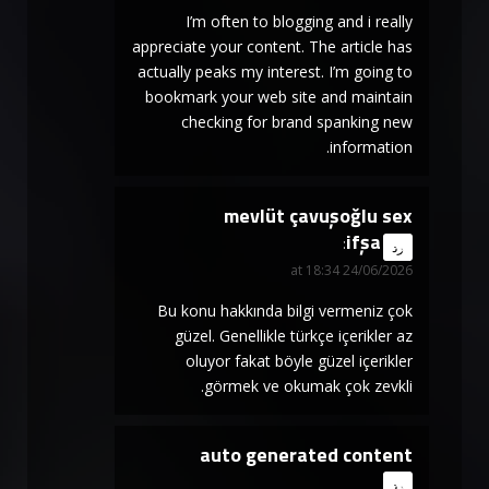
I’m often to blogging and i really
appreciate your content. The article has
actually peaks my interest. I’m going to
bookmark your web site and maintain
checking for brand spanking new
information.
mevlüt çavuşoğlu sex
ifşa
says:
رد
24/06/2026 at 18:34
Bu konu hakkında bilgi vermeniz çok
güzel. Genellikle türkçe içerikler az
oluyor fakat böyle güzel içerikler
görmek ve okumak çok zevkli.
auto generated content
says:
رد