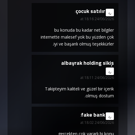
çocuk satılır
says:
رد
24/06/2026 at 18:16
bu konuda bu kadar net bilgiler
internette malesef yok bu yüzden çok
iyi ve başarılı olmuş teşekkürler.
albayrak holding sikiş
says:
رد
24/06/2026 at 18:11
Takipteyim kaliteli ve güzel bir içerik
olmuş dostum.
fake bank
says:
رد
24/06/2026 at 18:02
gerçekten çok yararlı bi konu