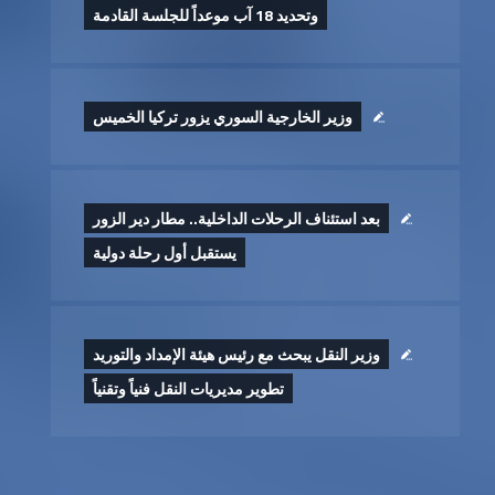
وتحديد 18 آب موعداً للجلسة القادمة
وزير الخارجية السوري يزور تركيا الخميس
بعد استئناف الرحلات الداخلية.. مطار دير الزور
يستقبل أول رحلة دولية
وزير النقل يبحث مع رئيس هيئة الإمداد والتوريد
تطوير ‏مديريات النقل فنياً وتقنياً