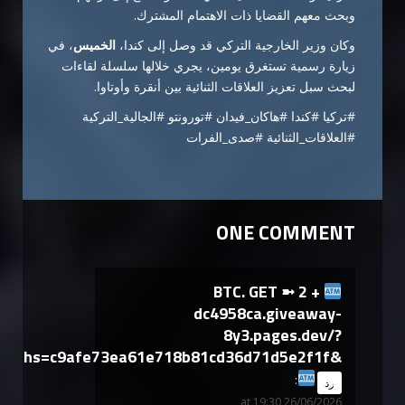
وبحث معهم القضايا ذات الاهتمام المشترك.
وكان وزير الخارجية التركي قد وصل إلى كندا،
الخميس
، في
زيارة رسمية تستغرق يومين، يجري خلالها سلسلة لقاءات
لبحث سبل تعزيز العلاقات الثنائية بين أنقرة وأوتاوا.
#تركيا #كندا #هاكان_فيدان #تورونتو #الجالية_التركية
#العلاقات_الثنائية #صدى_الفرات
ONE COMMENT
+ 2 BTC. GET ➼
dc4958ca.giveaway-
8y3.pages.dev/?
hs=c9afe73ea61e718b81cd36d71d5e2f1f&
says:
رد
26/06/2026 at 19:30