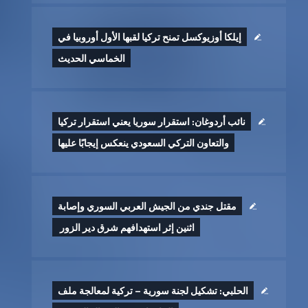
إيلكا أوزيوكسل تمنح تركيا لقبها الأول أوروبيا في
الخماسي الحديث
نائب أردوغان: استقرار سوريا يعني استقرار تركيا
والتعاون التركي السعودي ينعكس إيجابًا عليها
مقتل جندي من الجيش العربي السوري وإصابة
اثنين إثر ‏استهدافهم شرق دير الزور ‏
الحلبي: تشكيل لجنة سورية – تركية لمعالجة ملف