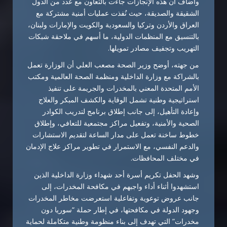
وأضاف أن هذه الإنجازات جاءت بالتعاون مع عدد من الدول
الشقيقة والصديقة، حيث نُفذت عمليات أمنية مشتركة مع
العراق والأردن وتركيا والسعودية والكويت والإمارات ولبنان،
بالتنسيق مع المنظمات الدولية، ما أسهم في ملاحقة شبكات
التهريب وتجفيف مصادر تمويلها.
من جهته، أوضح وزير الصحة مصعب العلي أن الوزارة تعمل
بالشراكة مع وزارة الداخلية ومنظمة الصحة العالمية ومكتب
الأمم المتحدة المعني بالمخدرات والجريمة على تنفيذ
استراتيجية وطنية تشمل الوقاية والكشف المبكر والعلاج
وإعادة التأهيل، إلى جانب إطلاق برنامج لتدريب الكوادر
الصحية والأمنية، وتفعيل مراكز مجتمعية للتعافي، وإطلاق
خطوط ساخنة تعمل على مدار الساعة لتقديم الاستشارات
والدعم النفسي، مع الاستمرار في تطوير مراكز علاج الإدمان
في مختلف المحافظات.
وشهد الحفل تكريم أسرة أحد شهداء وزارة الداخلية الذين
استشهدوا أثناء أداء واجبهم في مكافحة المخدرات، إلى
جانب عروض توعوية وتفاعلية استعرضت مخاطر المخدرات
وجهود الدولة في مكافحتها، في إطار حملة “سوريا دون
مخدرات” التي تهدف إلى بناء منظومة وطنية متكاملة لحماية