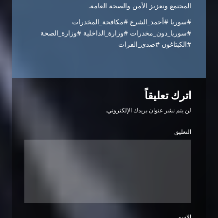
المجتمع وتعزيز الأمن والصحة العامة.
#سوريا #أحمد_الشرع #مكافحة_المخدرات
#سوريا_دون_مخدرات #وزارة_الداخلية #وزارة_الصحة
#الكبتاغون #صدى_الفرات
اترك تعليقاً
لن يتم نشر عنوان بريدك الإلكتروني.
التعليق
الاسم