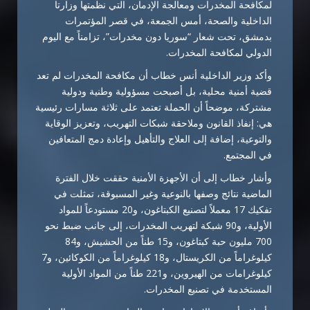
لمكافحة المخدرات ومعالجة الإدمان، التي نظمتها وزارتا
الداخلية والصحة، أمس الجمعة، في قصر المؤتمرات
بدمشق، تحت شعار “سوريا دون مخدرات”، تزامناً مع اليوم
الدولي لمكافحة المخدرات.
وأكد وزير الداخلية أنس خطاب أن مكافحة المخدرات لم تعد
قضية أمنية محلية، بل أصبحت مسؤولية وطنية ودولية
مشتركة، موضحاً أن الحملة تعتمد على ثلاثة مسارات رئيسية
هي: إنفاذ القانون وملاحقة شبكات التهريب، وتعزيز الوقاية
والتوعية، إضافة إلى العلاج والتأهيل وإعادة دمج المتعافين
في المجتمع.
وأشار خطاب إلى أن الأجهزة الأمنية حققت خلال الفترة
الماضية نتائج وصفها بالنوعية وغير المسبوقة، تمثلت في
تفكيك 17 معملاً لتصنيع الكبتاغون، و20 مستودعاً للمواد
الأولية، و90 شبكة لتهريب المخدرات، إلى جانب ضبط نحو
700 مليون حبة كبتاغون، و15 طناً من الحشيش، و84
كيلوغراماً من الكريستال، و18 كيلوغراماً من الكوكائين، و7
كيلوغرامات من الهيروين، و221 طناً من المواد الأولية
المستخدمة في تصنيع المخدرات.