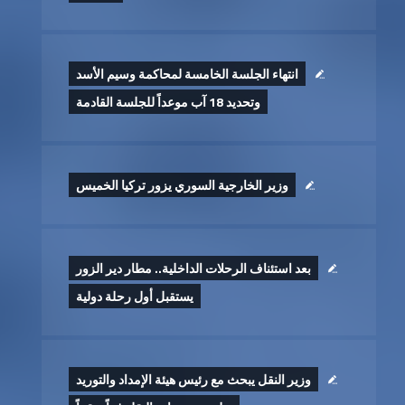
انتهاء الجلسة الخامسة لمحاكمة وسيم الأسد
وتحديد 18 آب موعداً للجلسة القادمة
وزير الخارجية السوري يزور تركيا الخميس
بعد استئناف الرحلات الداخلية.. مطار دير الزور
يستقبل أول رحلة دولية
وزير النقل يبحث مع رئيس هيئة الإمداد والتوريد