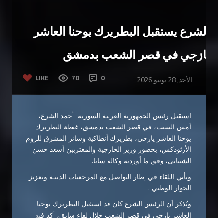
الشرع يستقبل البطريرك ‏يوحنا العاشر
يازجي في قصر الشعب بدمشق
LIKE
70
0
الأحد, 28 يونيو 2026
استقبل رئيس الجمهورية العربية السورية أحمد الشرع،
أمس السبت، في قصر الشعب بدمشق، غبطة البطريرك
يوحنا العاشر يازجي، بطريرك أنطاكية وسائر المشرق للروم
الأرثوذكس، بحضور وزير الخارجية والمغتربين أسعد حسن
الشيباني، وفق ما أوردته وكالة سانا.
ويأتي اللقاء في إطار التواصل مع المرجعيات الدينية وتعزيز
الحوار الوطني .
ويُذكر أن الرئيس الشرع كان قد استقبل البطريرك يوحنا
العاشر يازجي في قصر الشعب خلال لقاء سابق، أكد فيه