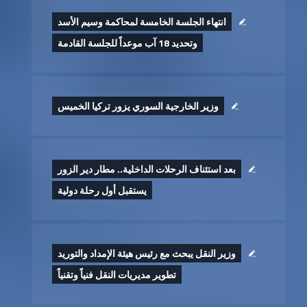
انتهاء الجلسة الخامسة لمحاكمة وسيم الأسد
وتحديد 18 آب موعداً للجلسة القادمة
وزير الخارجية السوري يزور تركيا الخميس
بعد استئناف الرحلات الداخلية.. مطار دير الزور
يستقبل أول رحلة دولية
وزير النقل يبحث مع رئيس هيئة الإمداد والتوريد
تطوير ‏مديريات النقل فنياً وتقنياً