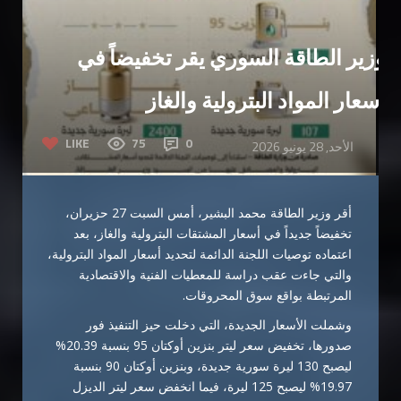
وزير الطاقة السوري يقر تخفيضاً في
أسعار المواد البترولية والغاز
LIKE
75
0
الأحد, 28 يونيو 2026
أقر وزير الطاقة محمد البشير، أمس السبت 27 حزيران،
تخفيضاً جديداً في أسعار المشتقات البترولية والغاز، بعد
اعتماده توصيات اللجنة الدائمة لتحديد أسعار المواد البترولية،
والتي جاءت عقب دراسة للمعطيات الفنية والاقتصادية
المرتبطة بواقع سوق المحروقات.
وشملت الأسعار الجديدة، التي دخلت حيز التنفيذ فور
صدورها، تخفيض سعر ليتر بنزين أوكتان 95 بنسبة 20.39%
ليصبح 130 ليرة سورية جديدة، وبنزين أوكتان 90 بنسبة
19.97% ليصبح 125 ليرة، فيما انخفض سعر ليتر الديزل