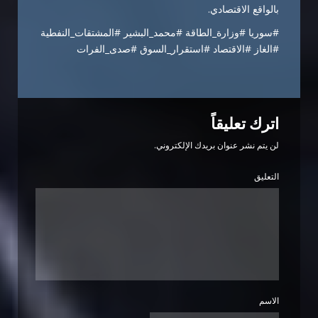
بالواقع الاقتصادي.
#سوريا #وزارة_الطاقة #محمد_البشير #المشتقات_النفطية
#الغاز #الاقتصاد #استقرار_السوق #صدى_الفرات
اترك تعليقاً
لن يتم نشر عنوان بريدك الإلكتروني.
التعليق
الاسم