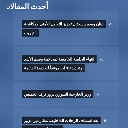
أحدث المقالات
لبنان وسوريا يبحثان تعزيز التعاون الأمني ومكافحة
التهريب
انتهاء الجلسة الخامسة لمحاكمة وسيم الأسد
وتحديد 18 آب موعداً للجلسة القادمة
وزير الخارجية السوري يزور تركيا الخميس
بعد استئناف الرحلات الداخلية.. مطار دير الزور