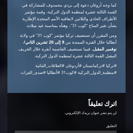
كما وجه أروغان دعوة إلى بردي محمدوف للمشاركة في
القمة الثالثة عشرة لمنظمة الدول التركية، وقمة مؤتمر
الأطراف الحادي والثلاثين لاتفاقية الأمم المتحدة الإطارية
بشأن تغير المناخ “كوب 31″، وهنأه بمناسبة عيد ميلاده.
ومن المقرر أن تستضيف تركيا مؤتمر “كوب 31” في ولاية
أنطاليا خلال الفترة الممتدة من
9 إلى 20 تشرين الثاني/
نوفمبر المقبل
، فيما تستضيف العاصمة أنقرة خلال الخريف
المقبل القمة الثالثة عشرة لمنظمة الدول التركية.
#تركيا #تركمانستان #أردوغان #العلاقات_الثنائية
#منظمة_الدول_التركية #كوب31 #أنطاليا #صدى_الفرات
اترك تعليقاً
لن يتم نشر عنوان بريدك الإلكتروني.
التعليق