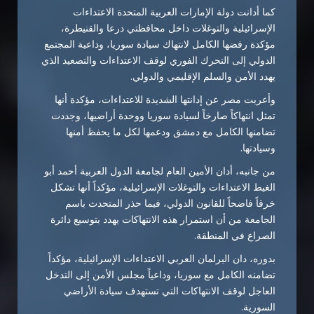
كما أدانت دولة الإمارات العربية المتحدة الاعتداءات
الإسرائيلية والتوغلات داخل محافظتي درعا والقنيطرة،
مؤكدة رفضها الكامل لانتهاك سيادة سوريا، وداعية المجتمع
الدولي إلى التحرك الفوري لوقف الاعتداءات والتصعيد الذي
يهدد الأمن والسلم الإقليمي والدولي.
وأعربت مصر عن إدانتها الشديدة للاعتداءات، مؤكدة أنها
تمثل انتهاكاً صارخاً لسيادة سوريا ووحدة أراضيها، وجددت
تضامنها الكامل مع دمشق ودعمها لكل ما يحفظ أمنها
وسيادتها.
من جانبه، أدان الأمين العام لجامعة الدول العربية أحمد أبو
الغيط الاعتداءات والتوغلات الإسرائيلية، مؤكداً أنها تشكل
خرقاً فاضحاً للقانون الدولي، فيما حذر المتحدث باسم
الجامعة من أن استمرار هذه الانتهاكات يهدد بتوسيع دائرة
الصراع في المنطقة.
بدوره، دان البرلمان العربي الاعتداءات الإسرائيلية، مؤكداً
تضامنه الكامل مع سوريا، وداعياً مجلس الأمن إلى التدخل
العاجل لوقف الانتهاكات التي تستهدف سيادة الأراضي
السورية.