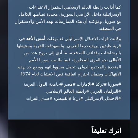
كما أدانت رابطة العالم الإسلامي استمرار الاعتداءات
الإسرائيلية داخل الأراضي السورية، مجددة تضامنها الكامل
مع سوريا، ومؤكدة أن هذه الممارسات تهدد الأمن والاستقرار
في المنطقة.
وكانت قوات الاحتلال الإسرائيلي قد توغلت
أمس الأحد
في
قرية عابدين بريف درعا الغربي، واستهدفت القرية ومحيطها
بالرشاشات وقذائف المدفعية، ما أدى إلى نزوح عدد من
الأهالي نحو القرى المجاورة، فيما طالبت سوريا الأمم
المتحدة والمجتمع الدولي بتحمل مسؤولياتهم ووضع حد لهذه
الانتهاكات وضمان احترام اتفاقية فض الاشتباك لعام 1974.
#سوريا #تركيا #الإمارات #مصر #جامعة_الدول_العربية
#البرلمان_العربي #رابطة_العالم_الإسلامي
#الاحتلال_الإسرائيلي #درعا #القنيطرة #صدى_الفرات
اترك تعليقاً