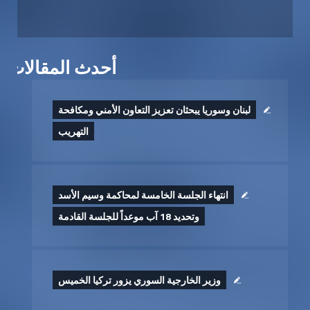
أحدث المقالات
لبنان وسوريا يبحثان تعزيز التعاون الأمني ومكافحة
التهريب
انتهاء الجلسة الخامسة لمحاكمة وسيم الأسد
وتحديد 18 آب موعداً للجلسة القادمة
وزير الخارجية السوري يزور تركيا الخميس