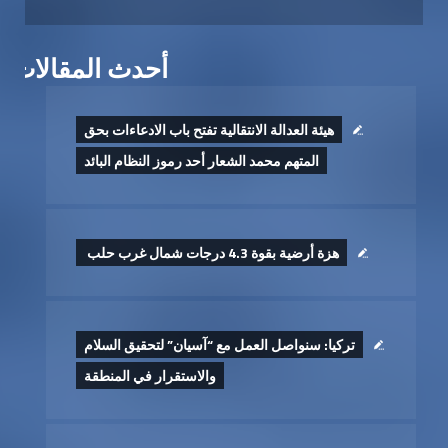
أحدث المقالات
هيئة العدالة الانتقالية تفتح باب الادعاءات بحق
المتهم محمد الشعار أحد رموز النظام البائد
هزة أرضية بقوة 4.3 درجات شمال غرب حلب ‏
تركيا: سنواصل العمل مع “آسيان” لتحقيق السلام
والاستقرار في المنطقة