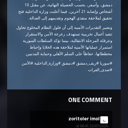
دمشق، وأسفر، بحسب الحصيلة النهائية، عن مقتل 10
أشخاص وإصابة 21 آخرين، فيما أعلنت وزارة الداخلية فتح
تحقيق لملاحقة منفذي الهجوم وتقديمهم إلى العدالة.
وتشير التقديرات الأمنية إلى أن فلول النظام المخلوع تحاول
تنفيذ أعمال تخريبية تستهدف زعزعة الأمن والاستقرار
وعرقلة المرحلة الانتقالية، بينما تؤكد السلطات السورية
استمرار عملياتها الأمنية لملاحقة هذه الخلايا وإحباط
مخططاتها، حفاظاً على السلم الأهلي وحماية المدنيين.
#سوريا #ريف_دمشق #دمشق #وزارة_الداخلية #الأمن
#صدى_الفرات
ONE COMMENT
zoritoler imol
says:
رد
22/07/2026 at 08:41