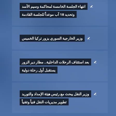
انتهاء الجلسة الخامسة لمحاكمة وسيم الأسد
وتحديد 18 آب موعداً للجلسة القادمة
وزير الخارجية السوري يزور تركيا الخميس
بعد استئناف الرحلات الداخلية.. مطار دير الزور
يستقبل أول رحلة دولية
وزير النقل يبحث مع رئيس هيئة الإمداد والتوريد
تطوير ‏مديريات النقل فنياً وتقنياً