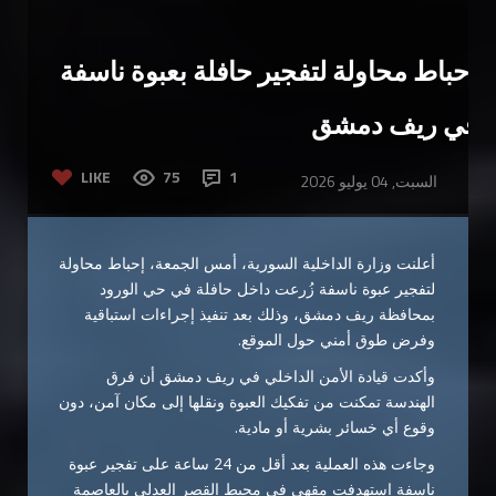
إحباط محاولة لتفجير حافلة بعبوة ناسفة
في ريف دمشق
LIKE
75
1
السبت, 04 يوليو 2026
أعلنت وزارة الداخلية السورية، أمس الجمعة، إحباط محاولة
لتفجير عبوة ناسفة زُرعت داخل حافلة في حي الورود
بمحافظة ريف دمشق، وذلك بعد تنفيذ إجراءات استباقية
وفرض طوق أمني حول الموقع.
وأكدت قيادة الأمن الداخلي في ريف دمشق أن فرق
الهندسة تمكنت من تفكيك العبوة ونقلها إلى مكان آمن، دون
وقوع أي خسائر بشرية أو مادية.
وجاءت هذه العملية بعد أقل من 24 ساعة على تفجير عبوة
ناسفة استهدفت مقهى في محيط القصر العدلي بالعاصمة