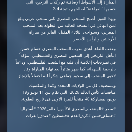
المباراة إلى الأشواط الإضافية ثم ركلات الترجيح، التي
حسمها “الفراعنة” لصالحهم بنتيجة 4-2.
وبهذا الفوز، أصبح المنتخب المصري ثاني منتخب عربي يبلغ
ثمن النهائي في النسخة الحالية من البطولة بعد المنتخب
المغربي، وسيواجه، الثلاثاء المقبل، الفائز من مباراة
الأرجنتين والرأس الأخضر.
وعقب اللقاء، أهدى مدرب المنتخب المصري
حسام حسن
التأهل التاريخي إلى الشعبين المصري والفلسطيني، مؤكداً
في تصريحات إعلامية أن قلبه مع الشعب الفلسطيني، وداعياً
بالرحمة للشهداء، كما ظهر متأثراً بعد نهاية المباراة وقاد
لاعبي المنتخب إلى سجود جماعي شكراً لله احتفالاً بالإنجاز.
ويستضيف كل من الولايات المتحدة وكندا والمكسيك
منافسات كأس العالم 2026، التي تقام بين 11 يونيو و19
يوليو، بمشاركة 48 منتخباً للمرة الأولى في تاريخ البطولة.
#مصر #المنتخب_المصري #كأس_العالم_2026 #أستراليا
#حسام_حسن #كرة_القدم #فلسطين #صدى_الفرات