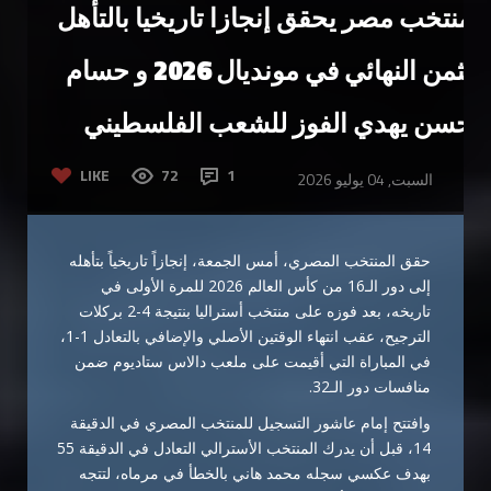
منتخب مصر يحقق إنجازا تاريخيا بالتأهل
لثمن النهائي في مونديال 2026 و حسام
حسن يهدي الفوز للشعب الفلسطيني
LIKE
72
1
السبت, 04 يوليو 2026
حقق المنتخب المصري، أمس الجمعة، إنجازاً تاريخياً بتأهله
إلى دور الـ16 من كأس العالم 2026 للمرة الأولى في
تاريخه، بعد فوزه على منتخب أستراليا بنتيجة 4-2 بركلات
الترجيح، عقب انتهاء الوقتين الأصلي والإضافي بالتعادل 1-1،
في المباراة التي أقيمت على ملعب دالاس ستاديوم ضمن
منافسات دور الـ32.
وافتتح إمام عاشور التسجيل للمنتخب المصري في الدقيقة
14، قبل أن يدرك المنتخب الأسترالي التعادل في الدقيقة 55
بهدف عكسي سجله محمد هاني بالخطأ في مرماه، لتتجه