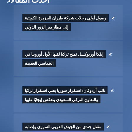
وصول أولى رحلات شركة طيران الجزيرة الكويتية
إلى مطار دير الزور الدولي
إيلكا أوزيوكسل تمنح تركيا لقبها الأول أوروبيا في
الخماسي الحديث
نائب أردوغان: استقرار سوريا يعني استقرار تركيا
والتعاون التركي السعودي ينعكس إيجابًا عليها
مقتل جندي من الجيش العربي السوري وإصابة