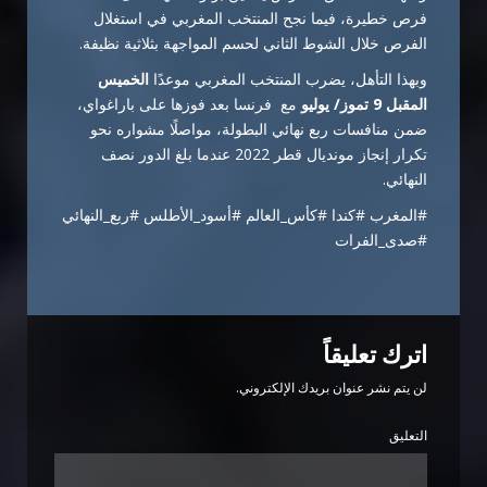
فرص خطيرة، فيما نجح المنتخب المغربي في استغلال
الفرص خلال الشوط الثاني لحسم المواجهة بثلاثية نظيفة.
وبهذا التأهل، يضرب المنتخب المغربي موعدًا
الخميس
المقبل 9 تموز/ يوليو
مع فرنسا بعد فوزها على باراغواي،
ضمن منافسات ربع نهائي البطولة، مواصلًا مشواره نحو
تكرار إنجاز مونديال قطر 2022 عندما بلغ الدور نصف
النهائي.
#المغرب #كندا #كأس_العالم #أسود_الأطلس #ربع_النهائي
#صدى_الفرات
اترك تعليقاً
لن يتم نشر عنوان بريدك الإلكتروني.
التعليق