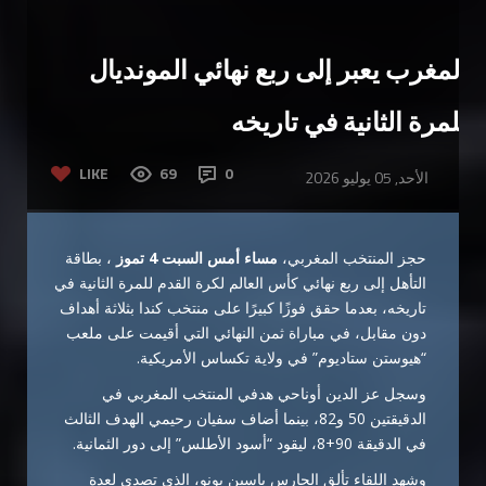
المغرب يعبر إلى ربع نهائي المونديال
للمرة الثانية في تاريخه
LIKE
69
0
الأحد, 05 يوليو 2026
حجز المنتخب المغربي،
مساء أمس السبت 4 تموز
، بطاقة
التأهل إلى ربع نهائي كأس العالم لكرة القدم للمرة الثانية في
تاريخه، بعدما حقق فوزًا كبيرًا على منتخب كندا بثلاثة أهداف
دون مقابل، في مباراة ثمن النهائي التي أقيمت على ملعب
“هيوستن ستاديوم” في ولاية تكساس الأمريكية.
وسجل عز الدين أوناحي هدفي المنتخب المغربي في
الدقيقتين 50 و82، بينما أضاف سفيان رحيمي الهدف الثالث
في الدقيقة 90+8، ليقود “أسود الأطلس” إلى دور الثمانية.
وشهد اللقاء تألق الحارس ياسين بونو، الذي تصدى لعدة