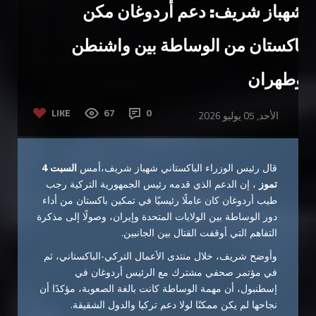
شهباز شريف: دعم أردوغان مكن
باكستان من الوساطة بين واشنطن
وطهران
LIKE
67
0
الأحد, 05 يوليو 2026
قال رئيس الوزراء الباكستاني شهباز شريف،أمس
السبت 4
تموز
، إن الدعم الذي قدمه رئيس الجمهورية التركية رجب
طيب أردوغان كان عاملًا رئيسيًا في تمكين باكستان من أداء
دور الوساطة بين الولايات المتحدة وإيران، وصولًا إلى مذكرة
التفاهم التي أوقفت القتال بين الجانبين.
وأوضح شريف، خلال منتدى الأعمال التركي-الباكستاني، ثم
في مؤتمر صحفي مشترك مع الرئيس أردوغان في
إسطنبول، أن مهمة الوساطة كانت بالغة الصعوبة، مؤكدًا أن
نجاحها لم يكن ممكنًا لولا دعم تركيا والدول الشقيقة.