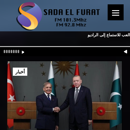
العب للاستماع إلى الراديو
أخبار