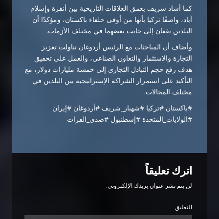
كما أشاد شريف بعمق العلاقات التاريخية بين أنقرة وإسلام
آباد، واصفًا تركيا بأنها من أوفى حلفاء باكستان، ومؤكدًا أن
البلدين يقفان إلى جانب بعضهما في مختلف الأزمات.
وأضاف أن المباحثات مع الرئيس أردوغان تناولت تعزيز
التجارة والاستثمار والتعاون الصناعي، والعمل على تحقيق
هدف رفع حجم التبادل التجاري إلى خمسة مليارات دولار، مع
التأكيد على استمرار الشراكة الإستراتيجية بين البلدين في
مختلف المجالات.
#باكستان #تركيا #شهباز_شريف #أردوغان #إيران
#الولايات_المتحدة #إسطنبول #صدى_الفرات
اترك تعليقاً
لن يتم نشر عنوان بريدك الإلكتروني.
التعليق