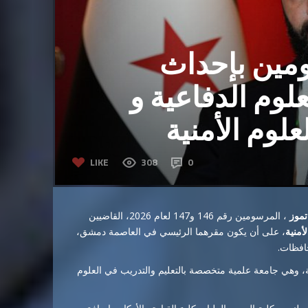
مين بإحداث
علوم الدفاعية و
علوم الأمنية
LIKE
308
0
، المرسومين رقم 146 و147 لعام 2026، القاضيين
أمنية
، على أن يكون مقرهما الرئيسي في العاصمة دمشق،
افظات.
لعلوم الدفاعية، وهي جامعة علمية متخصصة بالتعليم والتدريب في العلوم