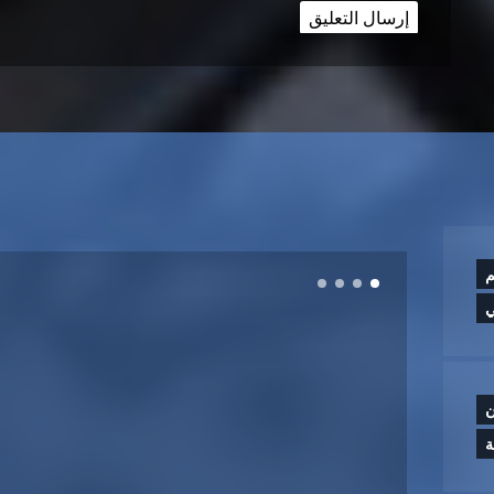
م
ي
ن
ة