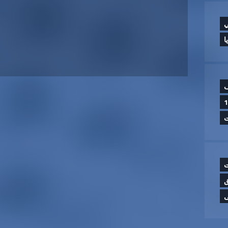
ي
ا
ف
ا.. والحصيلة النهائية 14
ت
ت
ق
ى