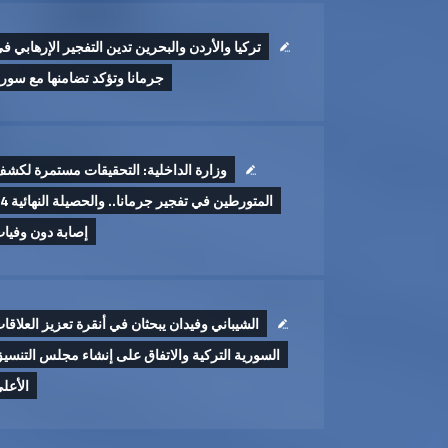
تركيا والأردن والبحرين تدين التفجير الإرهابي ف
جرمانا وتؤكد تضامنها مع سوري
وزارة الداخلية: التحقيقات مستمرة لكش
المتورطين في تفجير جرمان
إصابة دون وفيا
الشيباني وفيدان يبحثان في أنقرة تعزيز العلاقا
السورية التركية والاتفاق على إنشاء مجلس التنسي
الأعل