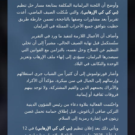
وأوضح أن اللجنة البرلمانية المكلفة بمتابعة مسار حل تنظيم
(بي كي كي الإرهابي)
، والتي شُكلت الصيف الماضي، أعدت
تقريراً بعد مشاورات وصفها بالناجحة، تضمن خارطة طريق
حظيت بتوافق جميع الأحزاب الممثلة في البرلمان.
وأضاف أن الأعمال اللازمة لتنفيذ ما ورد في التقرير
ستُستكمل قبل نهاية الصيف الحالي، مشيراً إلى أن تخلي
التنظيم عن السلاح وحل نفسه، بالتزامن مع القوانين التي
سيصدرها البرلمان، سيؤدي إلى إنهاء ملف الإرهاب وتعزيز
الوحدة والتكاتف في البلاد.
وأشار قورتولموش إلى أن كثيراً من الشباب جرى استغلالهم
وإرسالهم إلى الجبال في سن مبكرة، مؤكداً أن الأكراد
والأتراك يجمعهم الدين والقيم المشتركة، ولا توجد بينهم
فروقات ثقافية أو إيمانية.
واختُتمت الفعالية بتلاوة دعاء من رئيس الشؤون الدينية
التركي صافي أرباغوش، قبل إطلاق حمامة تحمل غصن
زيتون في إشارة رمزية إلى السلام.
ويأتي ذلك بعد إعلان تنظيم
(بي كي كي الإرهابي)
في 12
مايو/أيار 2025 حل نفسه وإلقاء السلاح، استجابة لدعوة