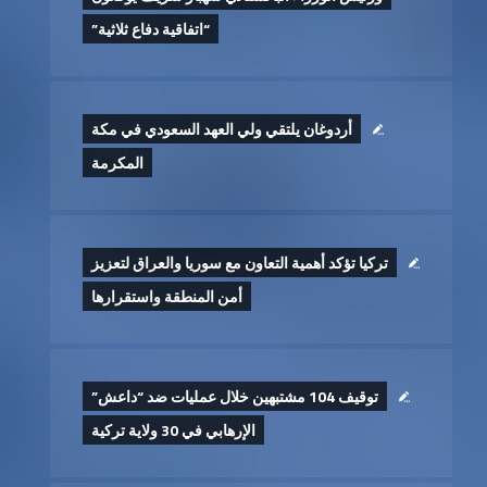
“اتفاقية دفاع ثلاثية”
أردوغان يلتقي ولي العهد السعودي في مكة
المكرمة
تركيا تؤكد أهمية التعاون مع سوريا والعراق لتعزيز
أمن المنطقة واستقرارها
توقيف 104 مشتبهين خلال عمليات ضد “داعش”
الإرهابي في 30 ولاية تركية