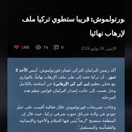
قورتولموش: قريبا ستطوي تركيا ملف
الإرهاب نهائيا
LIKE
74
0
الإثنين, 06 يوليو 2026
أكد رئيس البرلمان التركي نعمان قورتولموش، أمس
الأحد 5
تموز
، أن تركيا تتجه إلى طي ملف الإرهاب نهائياً، بالتوازي
مع تخلي تنظيم
(بي كي كي الإرهابي)
عن أسلحته بالكامل
وحل نفسه، إلى جانب إصدار البرلمان قوانين تنظم هذه
المرحلة.
وجاءت تصريحات قورتولموش خلال فعالية أقيمت على جبل
جودي في ولاية شرناق جنوب شرقي تركيا، حيث قال إن
المنطقة ستصبح “أرضاً يُبنى فيها السلام والأخوة والإنسانية
والطمأنينة والمستقبل”.