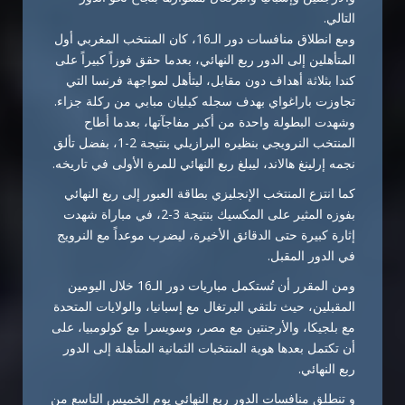
التالي.
ومع انطلاق منافسات دور الـ16، كان المنتخب المغربي أول
المتأهلين إلى الدور ربع النهائي، بعدما حقق فوزاً كبيراً على
كندا بثلاثة أهداف دون مقابل، ليتأهل لمواجهة فرنسا التي
تجاوزت باراغواي بهدف سجله كيليان مبابي من ركلة جزاء.
وشهدت البطولة واحدة من أكبر مفاجآتها، بعدما أطاح
المنتخب النرويجي بنظيره البرازيلي بنتيجة 2-1، بفضل تألق
نجمه إرلينغ هالاند، ليبلغ ربع النهائي للمرة الأولى في تاريخه.
كما انتزع المنتخب الإنجليزي بطاقة العبور إلى ربع النهائي
بفوزه المثير على المكسيك بنتيجة 3-2، في مباراة شهدت
إثارة كبيرة حتى الدقائق الأخيرة، ليضرب موعداً مع النرويج
في الدور المقبل.
ومن المقرر أن تُستكمل مباريات دور الـ16 خلال اليومين
المقبلين، حيث تلتقي البرتغال مع إسبانيا، والولايات المتحدة
مع بلجيكا، والأرجنتين مع مصر، وسويسرا مع كولومبيا، على
أن تكتمل بعدها هوية المنتخبات الثمانية المتأهلة إلى الدور
ربع النهائي.
و تنطلق منافسات الدور ربع النهائي يوم الخميس التاسع من