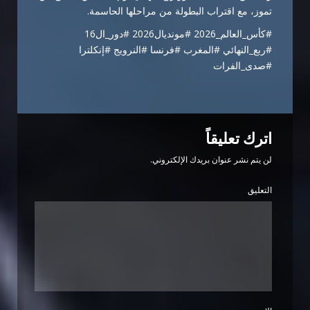
تموز، مع اقتراب البطولة من مراحلها الحاسمة.
#كأس_العالم_2026 #مونديال2026 #دور_ال16
#ربع_النهائي #المغرب #فرنسا #النرويج #إنكلترا
#صدى_الفرات
اترك تعليقاً
لن يتم نشر عنوان بريدك الإلكتروني.
التعليق