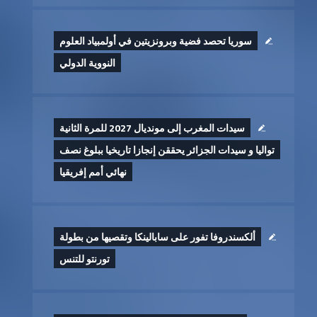
سوريا تحصد فضية وبرونزيتين في أولمبياد العلوم
النووية الدولي
سيدات المغرب إلى مونديال 2027 للمرة الثانية
تواليا و سيدات الجزائر يحققن إنجازا تاريخيا ببلوغ نصف
نهائي أمم إفريقيا
ألكسندروفا تفور على سابالينكا وتقصيها من بطولة
تورنتو للتنس