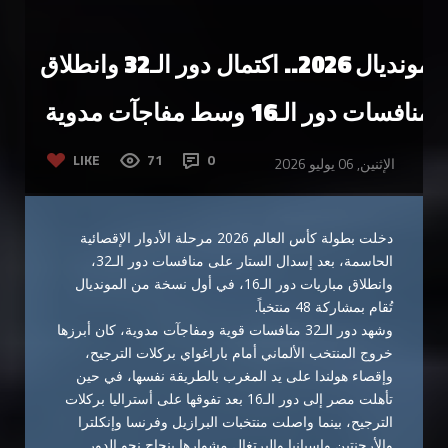
مونديال 2026.. اكتمال دور الـ32 وانطلاق
منافسات دور الـ16 وسط مفاجآت مدوية
LIKE
71
0
الإثنين, 06 يوليو 2026
دخلت بطولة كأس العالم 2026 مرحلة الأدوار الإقصائية
الحاسمة، بعد إسدال الستار على منافسات دور الـ32،
وانطلاق مباريات دور الـ16، في أول نسخة من المونديال
تُقام بمشاركة 48 منتخباً.
وشهد دور الـ32 منافسات قوية ومفاجآت مدوية، كان أبرزها
خروج المنتخب الألماني أمام باراغواي بركلات الترجيح،
وإقصاء هولندا على يد المغرب بالطريقة نفسها، في حين
تأهلت مصر إلى دور الـ16 بعد تفوقها على أستراليا بركلات
الترجيح، بينما واصلت منتخبات البرازيل وفرنسا وإنكلترا
والأرجنتين وإسبانيا والبرتغال مشوارها بنجاح نحو الدور