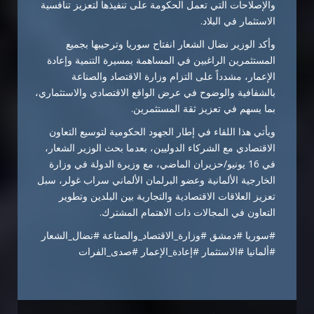
والإصلاحات التي تعمل الحكومة على تنفيذها لتعزيز تنافسية
الاستثمار في البلاد.
وأكد الوزير نضال الشعار انفتاح سوريا وترحيبها بجميع
المستثمرين الراغبين في المساهمة بمسيرة التنمية وإعادة
الإعمار، مشدداً على التزام وزارة الاقتصاد والصناعة
بالشفافية والوضوح في عرض الواقع الاقتصادي والاستثماري،
بما يسهم في تعزيز ثقة المستثمرين.
ويأتي هذا اللقاء في إطار الجهود الحكومية لتوسيع التعاون
الاقتصادي مع الشركاء الدوليين، بعدما بحث الوزير الشعار،
في 16 يونيو/حزيران الماضي، مع وزيرة الدولة في وزارة
الخارجية الألمانية وعضو البرلمان الألماني سراب غولر، سبل
تعزيز العلاقات الاقتصادية والتجارية بين البلدين وتطوير
التعاون في المجالات ذات الاهتمام المشترك.
#سوريا #دمشق #وزارة_الاقتصاد_والصناعة #نضال_الشعار
#ألمانيا #الاستثمار #إعادة_الإعمار #صدى_الفرات