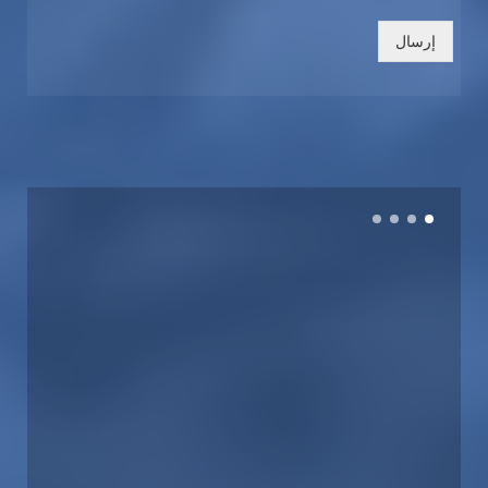
إرسال