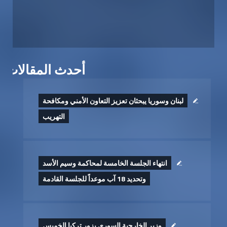
أحدث المقالات
لبنان وسوريا يبحثان تعزيز التعاون الأمني ومكافحة
التهريب
انتهاء الجلسة الخامسة لمحاكمة وسيم الأسد
وتحديد 18 آب موعداً للجلسة القادمة
وزير الخارجية السوري يزور تركيا الخميس