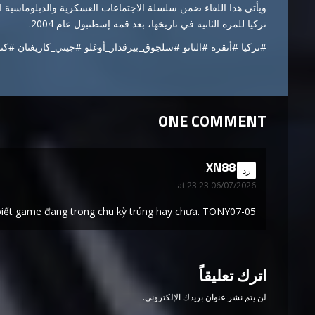
ويأتي هذا اللقاء ضمن سلسلة الاجتماعات العسكرية والدبلوماسية الت
تركيا للمرة الثانية في تاريخها، بعد قمة إسطنبول عام 2004.
#تركيا #أنقرة #الناتو #سلجوق_بيرقدار_أوغلو #جيني_كاريغنان #ك
ONE COMMENT
XN88
says:
رد
06/07/2026 at 23:23
o biết game đang trong chu kỳ trúng hay chưa. TONY07-05
اترك تعليقاً
لن يتم نشر عنوان بريدك الإلكتروني.