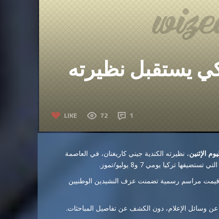
كي يستقبل نظيرته
LIKE
72
1
يوم الإثنين
، نظيرته الكندية جيني كاريغنان، في العاصمة
ا تركيا يومي 7 و8 يوليو/تموز.
ث أقيمت مراسم رسمية تضمنت عزف النشيدين الوطنيين
داً عن وسائل الإعلام، دون الكشف عن تفاصيل المباحثات.