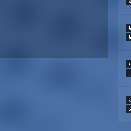
ث
ا
ا
ة
‏
ف
ي