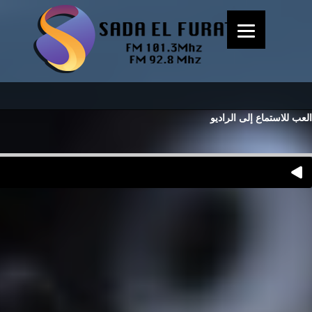
العب للاستماع إلى الراديو