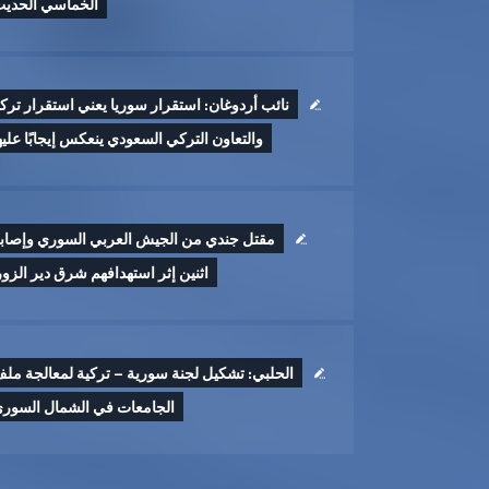
الخماسي الحدي
نائب أردوغان: استقرار سوريا يعني استقرار تركي
والتعاون التركي السعودي ينعكس إيجابًا عليه
مقتل جندي من الجيش العربي السوري وإصاب
اثنين إثر ‏استهدافهم شرق دير الزور 
الحلبي: تشكيل لجنة سورية – تركية لمعالجة مل
الجامعات في الشمال السور