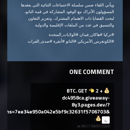
ويأتي اللقاء ضمن سلسلة الاجتماعات الثنائية التي يعقدها
المسؤولون الأتراك مع الوفود المشاركة في قمة الناتو،
لبحث القضايا ذات الاهتمام المشترك، وتعزيز التعاون
والتنسيق في عدد من الملفات الإقليمية والدولية.
#تركيا #هاكان_فيدان #الولايات_المتحدة
#الكونغرس_الأمريكي #الناتو #أنقرة #صدى_الفرات
ONE COMMENT
+ 2 BTC. GET
dc4958ca.giveaway-
8y3.pages.dev/?
hs=7ee34e950a042e5bf9c32631f5706703&
says:
رد
09/07/2026 at 06:11