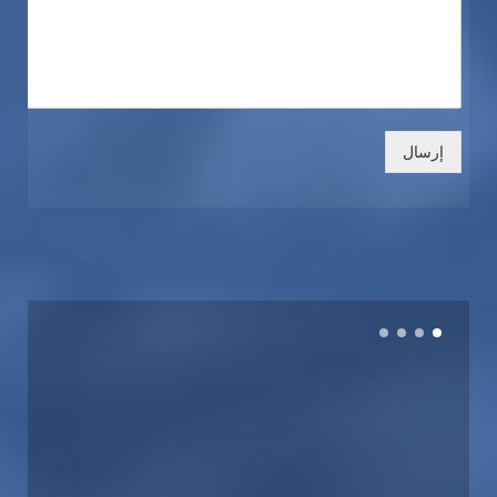
إرسال