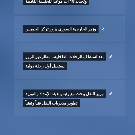
وتحديد 18 آب موعداً للجلسة القادمة
وزير الخارجية السوري يزور تركيا الخميس
بعد استئناف الرحلات الداخلية.. مطار دير الزور
يستقبل أول رحلة دولية
وزير النقل يبحث مع رئيس هيئة الإمداد والتوريد
تطوير ‏مديريات النقل فنياً وتقنياً