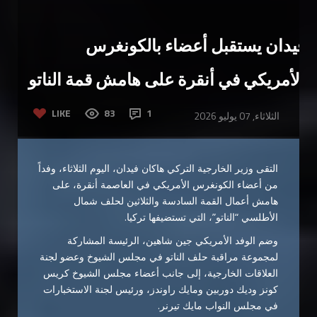
فيدان يستقبل أعضاء بالكونغرس
الأمريكي في أنقرة على هامش قمة الناتو
LIKE
83
1
الثلاثاء, 07 يوليو 2026
التقى وزير الخارجية التركي هاكان فيدان، اليوم الثلاثاء، وفداً
من أعضاء الكونغرس الأمريكي في العاصمة أنقرة، على
هامش أعمال القمة السادسة والثلاثين لحلف شمال
الأطلسي “الناتو”، التي تستضيفها تركيا.
وضم الوفد الأمريكي جين شاهين، الرئيسة المشاركة
لمجموعة مراقبة حلف الناتو في مجلس الشيوخ وعضو لجنة
العلاقات الخارجية، إلى جانب أعضاء مجلس الشيوخ كريس
كونز وديك دوربين ومايك راوندز، ورئيس لجنة الاستخبارات
في مجلس النواب مايك تيرنر.