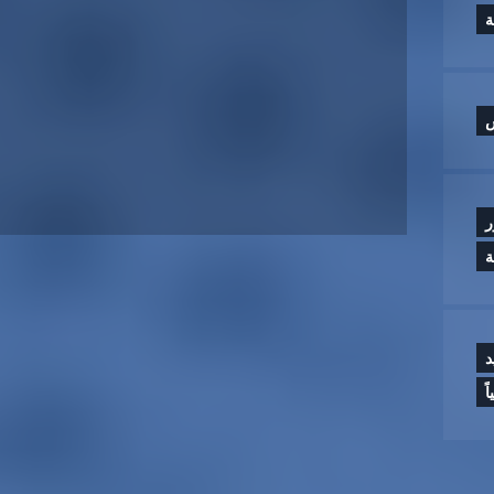
س
ر
ة
د
ً