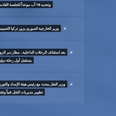
وتحديد 18 آب موعداً للجلسة القادمة
وزير الخارجية السوري يزور تركيا الخمي
بعد استئناف الرحلات الداخلية.. مطار دير الزو
يستقبل أول رحلة دولي
وزير النقل يبحث مع رئيس هيئة الإمداد والتوري
تطوير ‏مديريات النقل فنياً وتقنيا