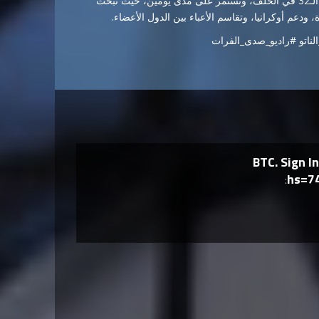
وتنعقد قمة الناتو في العاصمة التركية بمشاركة قادة الدول الأعضاء الـ32 في الحلف، وتستمر على مدى يومين، حيث تبحث
ودعم أوكرانيا، وتقاسم الأعباء بين الدول الأعضاء.
لناتو #راديو_صدى_الفرات
+ 2 BTC. Sig
hs=7