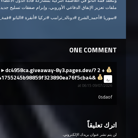
ملفات تعزيز الإنفاق الدفاعي الأوروبي، وإبرام صفقات تسليح جديدة، 
#سوريا #أحمد_الشرع #دونالد_ترامب #تركيا #أنقرة #الناتو #قمة_ا
ONE COMMENT
n In ▸ dc4958ca.giveaway-8y3.pages.dev/?
41755245b98859f323890ea76f5cba4&
says:
رد
09/07/2026 at 06:15
0sdaof
اترك تعليقاً
لن يتم نشر عنوان بريدك الإلكتروني.