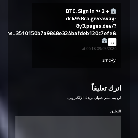
+ 2 BTC. Sign In ↬
dc4958ca.giveaway-
8y3.pages.dev/?
hs=3510150b7a9848e324bafdeb120c7efe&
says:
رد
09/07/2026 at 06:18
zme4yi
اترك تعليقاً
لن يتم نشر عنوان بريدك الإلكتروني.
التعليق