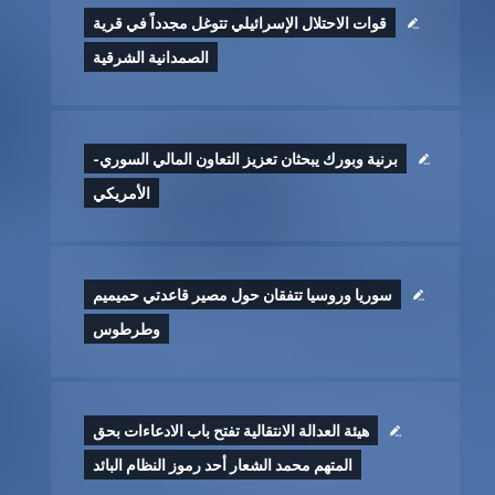
قوات الاحتلال الإسرائيلي تتوغل مجدداً في قرية
الصمدانية الشرقية
برنية وبورك يبحثان تعزيز التعاون المالي السوري-
الأمريكي
سوريا وروسيا تتفقان حول مصير قاعدتي حميميم
وطرطوس
هيئة العدالة الانتقالية تفتح باب الادعاءات بحق
المتهم محمد الشعار أحد رموز النظام البائد