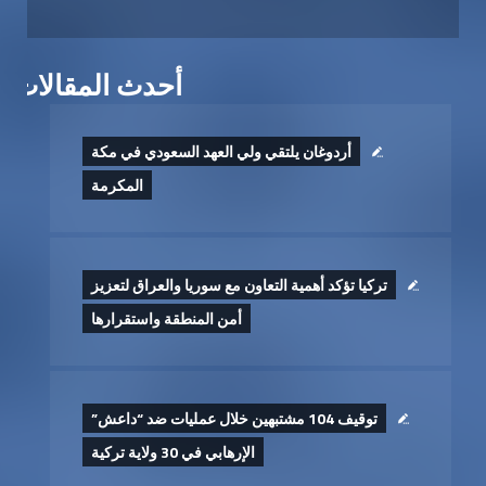
أحدث المقالات
أردوغان يلتقي ولي العهد السعودي في مكة
المكرمة
تركيا تؤكد أهمية التعاون مع سوريا والعراق لتعزيز
أمن المنطقة واستقرارها
توقيف 104 مشتبهين خلال عمليات ضد “داعش”
الإرهابي في 30 ولاية تركية