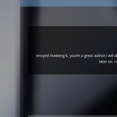
enoyed readeing it, you’re a great author.I wil
later on. 