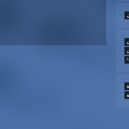
ل
ن
ن
”
ة
ة