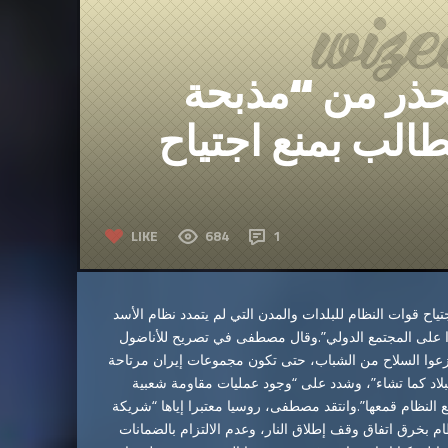
حذر من “مذبحة
الب بمنع اجتياح
LIKE
684
1
 قوات النظام للبلدات والمدن التي لم يتمدد نظام الأسد
ا على المجتمع الدولي”.وقال مصطفى في تصريح للأناضول
نزعوا السلاح من الشباب، حتى تكون مجموعات إيران مرتاحة
لبلاد كما تشاء”، وشدد على “وجود عمليات مقاومة شعبية
لنظام قمعها”.وانتقد مصطفى، روسيا معتبرا إياها “شريكة
م بخرق اتفاق وقف إطلاق النار، وعدم الالتزام بالضمانات