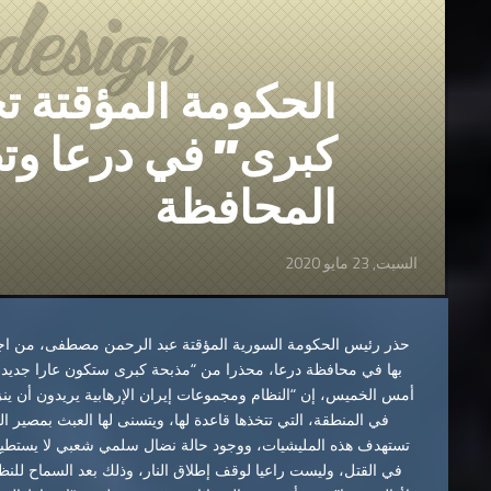
الحكومة المؤقتة ت
كبرى” في درعا وتط
المحافظة
السبت, 23 مايو 2020
حذر رئيس الحكومة السورية المؤقتة عبد الرحمن مصطفى، من اجتياح
بها في محافظة درعا، محذرا من “مذبحة كبرى ستكون عارا جديد
أمس الخميس، إن “النظام ومجموعات إيران الإرهابية يريدون أن ي
في المنطقة، التي تتخذها قاعدة لها، ويتسنى لها العبث بمصير ا
تستهدف هذه المليشيات، ووجود حالة نضال سلمي شعبي لا يستطيع ا
في القتل، وليست راعيا لوقف إطلاق النار، وذلك بعد السماح للنظا