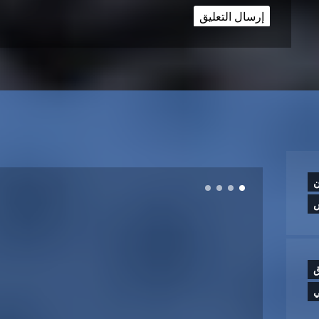
ن
ق
ي