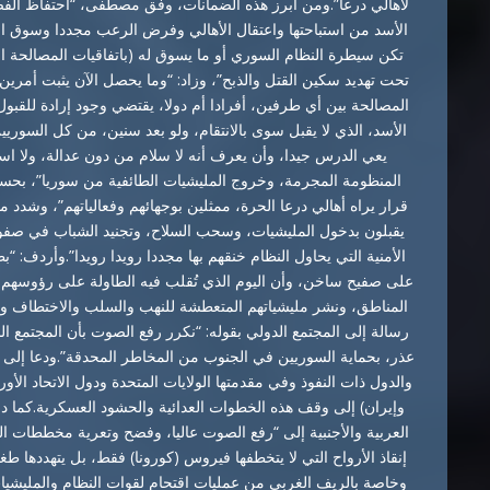
لأهالي درعا”.ومن أبرز هذه الضمانات، وفق مصطفى، “احتفاظ الفص
الأسد من استباحتها واعتقال الأهالي وفرض الرعب مجددا وسوق ال
تكن سيطرة النظام السوري أو ما يسوق له (باتفاقيات المصالحة 
تحت تهديد سكين القتل والذبح”، وزاد: “وما يحصل الآن يثبت أمرين ع
المصالحة بين أي طرفين، أفرادا أم دولا، يقتضي وجود إرادة للقبول 
الأسد، الذي لا يقبل سوى بالانتقام، ولو بعد سنين، من كل السوريين”
يعي الدرس جيدا، وأن يعرف أنه لا سلام من دون عدالة، ولا ا
المنظومة المجرمة، وخروج المليشيات الطائفية من سوريا”، بح
قرار يراه أهالي درعا الحرة، ممثلين بوجهائهم وفعالياتهم”، وشدد
يقبلون بدخول المليشيات، وسحب السلاح، وتجنيد الشباب في صفوف
الأمنية التي يحاول النظام خنقهم بها مجددا رويدا رويدا”.وأردف: “
على صفيح ساخن، وأن اليوم الذي تُقلب فيه الطاولة على رؤوسهم
المناطق، ونشر مليشياتهم المتعطشة للنهب والسلب والاختطاف 
رسالة إلى المجتمع الدولي بقوله: “نكرر رفع الصوت بأن المجتم
عذر، بحماية السوريين في الجنوب من المخاطر المحدقة”.ودعا إلى ت
والدول ذات النفوذ وفي مقدمتها الولايات المتحدة ودول الاتحاد الأ
وإيران) إلى وقف هذه الخطوات العدائية والحشود العسكرية.كما دعا
العربية والأجنبية إلى “رفع الصوت عاليا، وفضح وتعرية مخططات ال
إنقاذ الأرواح التي لا يتخطفها فيروس (كورونا) فقط، بل يتهددها
وخاصة بالريف الغربي من عمليات اقتحام لقوات النظام والمليشي