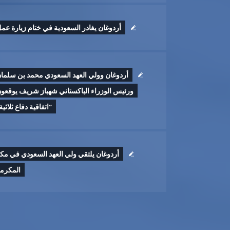
أردوغان يغادر السعودية في ختام زيارة عم
أردوغان وولي العهد السعودي محمد بن سلما
ورئيس الوزراء الباكستاني شهباز شريف يوقعو
“اتفاقية دفاع ثلاثية
أردوغان يلتقي ولي العهد السعودي في مك
المكرم