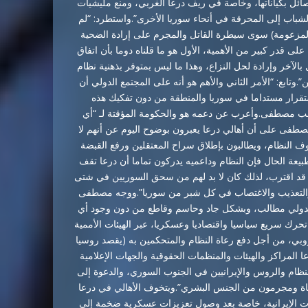
ائل بكياناتها، وخاصة في ريف درعا الغربي، ومنع مليشيات
شباب إلى المحرقة في أنحاء سوريا الأخرى”.واستطرد: “لم
المزعومة) سوى سيطرة القاتل والمجرم على إرادة الضحية
لى قدر كبير من الأهمية، الأول هو ما قلناه دوما بأن اتفاق
بالآخر وإرادة لحل النزاع، وهذا ما ليس بمتوفر بذهنية نظام
.وتابع: “الأمر الثاني والأهم هو أنه على المجتمع الدولي أن
ستقرار مستداما في سوريا والمنطقة من دون تفكيك هذه
سب مصطفى.وأعرب عن دعمه هو والحكومة المؤقتة لـ “أي
 مصطفى على أن أهالي درعا يعبرون بوضوح اليوم عن أنهم لا
 النظام، ويطالبون بإطلاق سراح المعتقلين ورفع القبضة
بطبيعة الحال فإن النظام وداعميه يدركون تماما أن درعا تقف
 قد اقترب، لذلك كان لا بد لهم من سحق السوريين في شتى
والتعذيب والاغتصاب في كل شبر من سوريا”.ووجه مصطفى
ع الدولي مطالب، وبشكل جاد وحاسم وقاطع من دون وجود أي
حرك سريع سياسيا واقتصاديا وعسكريا، عبر الهيئات الأممية
وروبي، من أجل دفع رعاة النظام والمتحكمين به (يقصد روسيا
 المراكز والهيئات والمنظمات الحقوقية والجهات الإعلامية
نظام والروس والإيرانيين في الجنوب السوري، والدعوة إلى
 طغاة ومجرمون من الجنس البشري”.ويتخوف الأهالي في درعا
ات الإيرانية، خاصة بعد وصول تعزيزات عسكرية ضخمة إلى