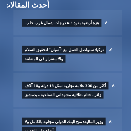
أحدث المقالات
هزة أرضية بقوة 4.3 درجات شمال غرب حلب ‏
تركيا: سنواصل العمل مع “آسيان” لتحقيق السلام
والاستقرار في المنطقة
أكثر من 300 علامة تجارية تمثل 13 دولة و10 آلاف
زائر.. ختام «ثلاثية مشهداني الصناعية» بدمشق
وزير المالية: منح البنك الدولي مجانية بالكامل ولا
أعباء على الخزينة