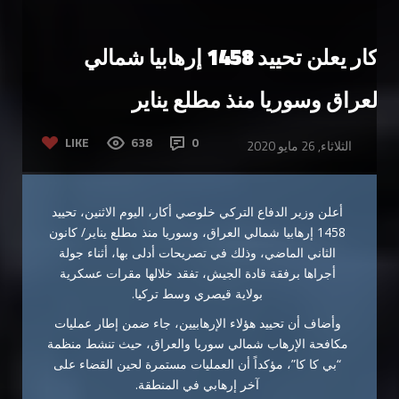
أكار يعلن تحييد 1458 إرهابيا شمالي
العراق وسوريا منذ مطلع يناير
LIKE
638
0
الثلاثاء, 26 مايو 2020
أعلن وزير الدفاع التركي خلوصي أكار، اليوم الاثنين، تحييد
1458 إرهابيا شمالي العراق، وسوريا منذ مطلع يناير/ كانون
الثاني الماضي، وذلك في تصريحات أدلى بها، أثناء جولة
أجراها برفقة قادة الجيش، تفقد خلالها مقرات عسكرية
بولاية قيصري وسط تركيا.
وأضاف أن تحييد هؤلاء الإرهابيين، جاء ضمن إطار عمليات
مكافحة الإرهاب شمالي سوريا والعراق، حيث تنشط منظمة
“بي كا كا”، مؤكداً أن العمليات مستمرة لحين القضاء على
آخر إرهابي في المنطقة.