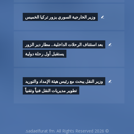
وزير الخارجية السوري يزور تركيا الخميس
بعد استئناف الرحلات الداخلية.. مطار دير الزور
يستقبل أول رحلة دولية
وزير النقل يبحث مع رئيس هيئة الإمداد والتوريد
تطوير ‏مديريات النقل فنياً وتقنياً
© 2026 sadaelfurat fm. All Rights Reserved.