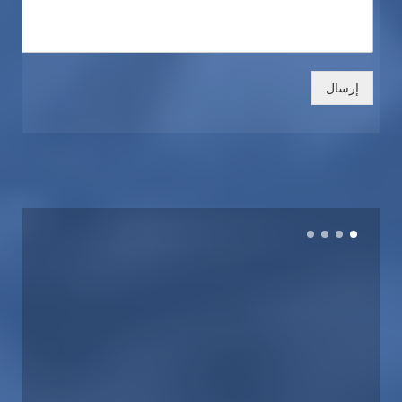
إرسال