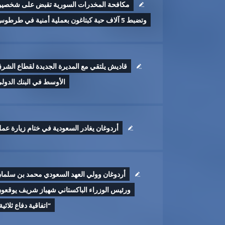
مكافحة المخدرات السورية تقبض على شخصي
وتضبط 5 آلاف حبة كبتاغون بعملية أمنية في طرطوس
قاديش يلتقي مع المديرة الجديدة لقطاع الشر
الأوسط في البنك الدول
أردوغان يغادر السعودية في ختام زيارة عم
أردوغان وولي العهد السعودي محمد بن سلما
ورئيس الوزراء الباكستاني شهباز شريف يوقعو
“اتفاقية دفاع ثلاثية