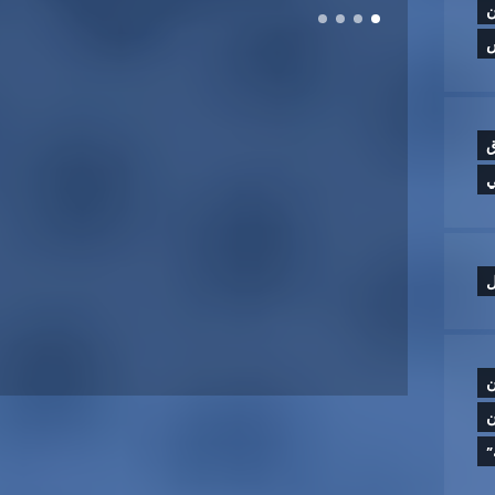
ن
ق
ي
ل
ن
ن
”