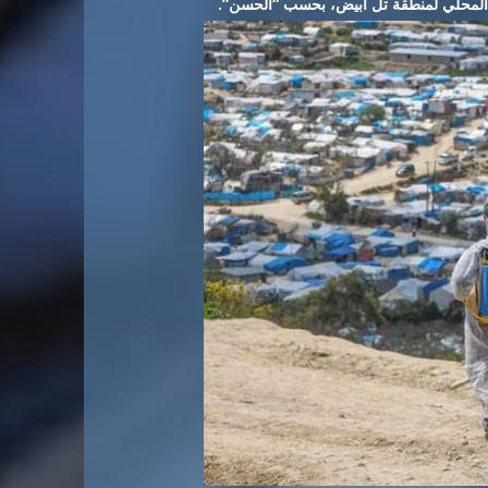
 المحلي لمنطقة تل أبيض، بحسب “الحسن”.