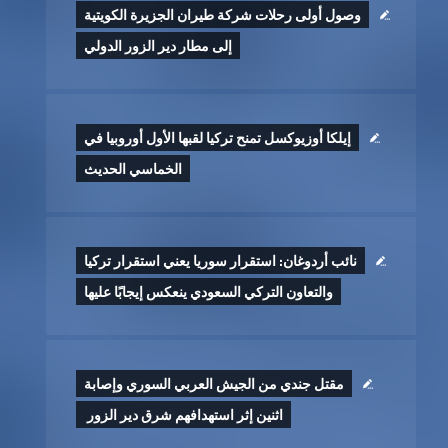
وصول أولى رحلات شركة طيران الجزيرة الكويتية
إلى مطار دير الزور الدولي
إيلكا أوزيوكسل تمنح تركيا لقبها الأول أوروبيا في
الخماسي الحديث
نائب أردوغان: استقرار سوريا يعني استقرار تركيا
والتعاون التركي السعودي ينعكس إيجابًا عليها
مقتل جندي من الجيش العربي السوري وإصابة
اثنين إثر ‏استهدافهم شرق دير الزور ‏