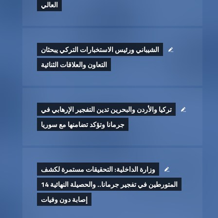
العالي
الشيباني ورئيس الاستخبارات التركي يبحثان
التعاون والعلاقات الثنائية
تركيا والأردن والبحرين تدين التفجير الإرهابي في
جرمانا وتؤكد تضامنها مع سوريا
وزارة الداخلية: التحقيقات مستمرة لكشف
المتورطين في تفجير جرمانا.. والحصيلة النهائية 14
إصابة دون وفيات