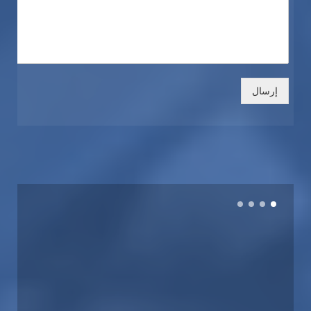
إرسال