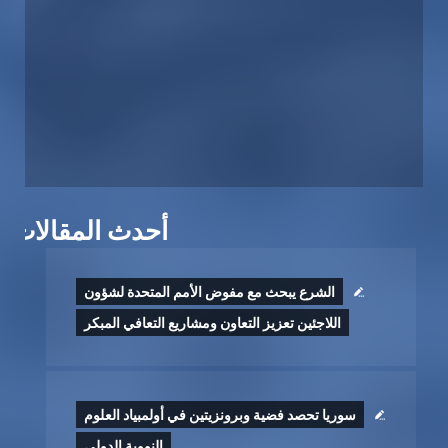
أحدث المقالات
الشرع يبحث مع مفوض الأمم المتحدة لشؤون
اللاجئين تعزيز التعاون ومشاريع ‏التعافي ‏المبكر
سوريا تحصد فضية وبرونزيتين في أولمبياد العلوم
النووية الدولي