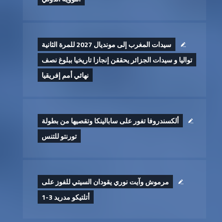
سيدات المغرب إلى مونديال 2027 للمرة الثانية
تواليا و سيدات الجزائر يحققن إنجازا تاريخيا ببلوغ نصف
نهائي أمم إفريقيا
ألكسندروفا تفور على سابالينكا وتقصيها من بطولة
تورنتو للتنس
مرموش وآيت نوري يقودان السيتي للفوز على
أتلتيكو مدريد 3-1