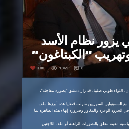
 يزور نظام الأسد
تهريب “الكبتاغون”
LIKE
1049
0
بنان، اللواء طوني صليبا، قد زار دمشق “بصورة مفاجئة”،
ماعات أمنية مع المسؤولين السوريين تناولت قضايا عدة أبرزها ملف
ي الجرود الوعرة والمغاور وضرورة إنهاء هذه الظاهرة لما
ية معينة تتعلق بالتطورات الراهنة أو ملف اللاجئين