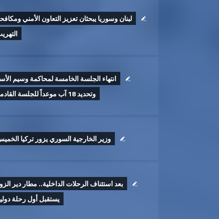
لبنان وسوريا يبحثان تعزيز التعاون الأمني ومكافح
التهري
انتهاء الجلسة الخامسة لمحاكمة وسيم الأس
وتحديد 18 آب موعداً للجلسة القادمة
وزير الخارجية السوري يزور تركيا الخمي
بعد استئناف الرحلات الداخلية.. مطار دير الزو
يستقبل أول رحلة دولي