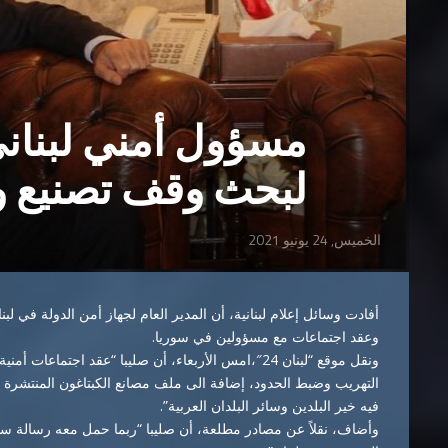
مسؤول أمني لبناني
لبحث وقف تصنيع و
الخميس, 24 يونيو 2021
أفادت وسائل إعلام لبنانية، أن المدير العام لجهاز أمن الدولة في ل
وعقد اجتماعات مع مسؤولين في سوريا.
ونقل موقع “لبنان 24″،امس الأربعاء، أن صليبا “عقد اجت
التهريب وضبط الحدود، إضافة الى ملف مصانع الكبتاغون المنتشرة ف
فيه خير البلدين وسائر البلدان العربية”.
وأضاف، نقلاً عن مصادر مطلعة، أن صليبا “ربما حمل معه رسالة سياس