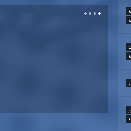
ة
ب
د
س
ر
ة