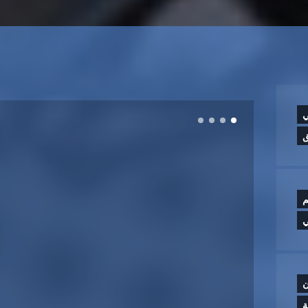
ي
ق
م
ي
ن
ة