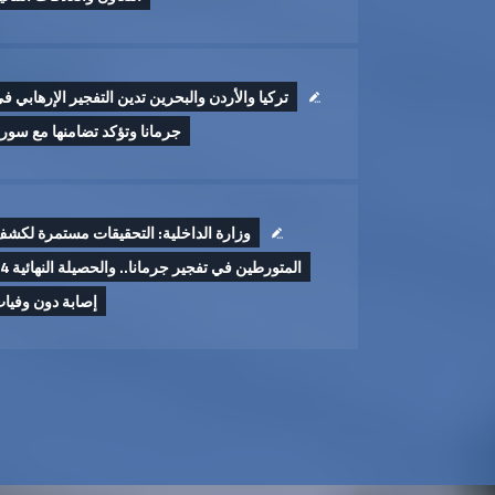
تركيا والأردن والبحرين تدين التفجير الإرهابي ف
جرمانا وتؤكد تضامنها مع سوري
وزارة الداخلية: التحقيقات مستمرة لكش
المتورطين في تفجير جرمان
إصابة دون وفيا