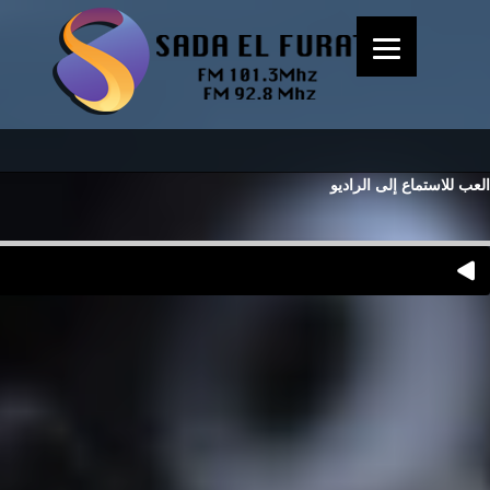
العب للاستماع إلى الراديو