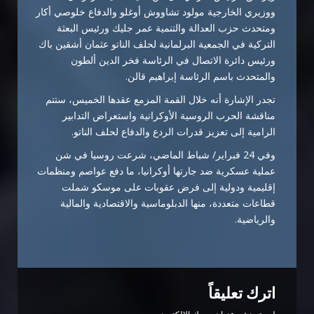
ووزيري الخارجية مولود تشاووش أوغلو والدفاع خلوصي أكار
ومتحدث حزب العدالة والتنمية عمر جليك ورئيس البعثة
التركية في الجمعية البرلمانية لحلف الناتو عثمان أشقين باك
ورئيس دائرة الاتصال في الرئاسة فخر الدين ألطون
والمتحدث باسم الرئاسة إبراهيم قالن.
تجدر الإشارة أنه خلال القمة المزمع عقدها الخميس، ستتم
مناقشة الحرب الروسية الأوكرانية واستعراض التدابير
الرامية إلى تعزيز قدرات الردع والدفاع لحلف الناتو.
وفي 24 فبراير/ شباط الماضي، شرعت روسيا في شن
عملية عسكرية ضد جارتها أوكرانيا، ما دفع عواصم ومنظمات
إقليمية ودولية إلى فرض عقوبات على موسكو شملت
قطاعات متعددة، منها الدبلوماسية والاقتصادية والمالية
والرياضية.
اترك تعليقاً