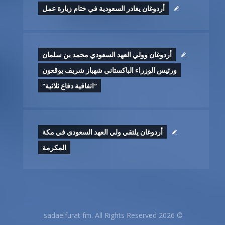
أردوغان يغادر السعودية في ختام زيارة عمل
أردوغان وولي العهد السعودي محمد بن سلمان
ورئيس الوزراء الباكستاني شهباز شريف يوقعون
“اتفاقية دفاع ثلاثية”
أردوغان يلتقي ولي العهد السعودي في مكة
المكرمة
© 2026 sadaelfurat fm. All Rights Reserved.