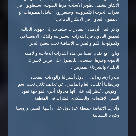
الاتفاق ليشمل تطوير الأسلحة فرط الصوتية، سيتعاونون في
قدرات الحرب الإلكترونية، وسيعززون “تبادل المعلومات” و
“يعمقون التعاون في الابتكار الدفاعي”.
وذكر البيان أن هذه “المبادرات ستُضاف إلى جهودنا الحالية
لتعميق التعاون في القدرات السيبرانية والذكاء الاصطناعي
وتكنولوجيا الكم والقدرات الإضافية تحت سطح البحر”.
وتابع: “مع تقدم عملنا في هذه القدرات الدفاعية والأمنية
الحيوية وغيرها، سنسعى للحصول على فرص لإشراك
الحلفاء والشركاء المقربين”.
تجدر الإشارة إلى أن دول أستراليا والولايات المتحدة
وبريطانيا أعلنت، العام الماضي، عن تحالف ثلاثي تحت اسم
“أوكوس”، يُنظر إليه على أنها محاولة أخرى لمواجهة نفوذ
الصين الاقتصادي والعسكري المتزايد في المنطقة.
وأثارت الاتفاقية حفيظة عدة دول على رأسها، الصين وروسيا
وكوريا الشمالية.