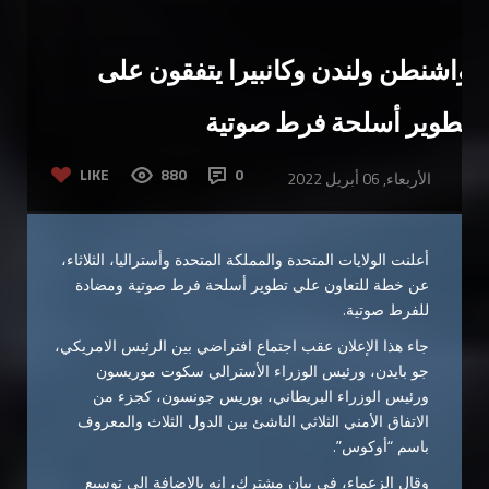
واشنطن ولندن وكانبيرا يتفقون على
تطوير أسلحة فرط صوتية
LIKE
880
0
الأربعاء, 06 أبريل 2022
أعلنت الولايات المتحدة والمملكة المتحدة وأستراليا، الثلاثاء،
عن خطة للتعاون على تطوير أسلحة فرط صوتية ومضادة
للفرط صوتية.
جاء هذا الإعلان عقب اجتماع افتراضي بين الرئيس الامريكي،
جو بايدن، ورئيس الوزراء الأسترالي سكوت موريسون
ورئيس الوزراء البريطاني، بوريس جونسون، كجزء من
الاتفاق الأمني الثلاثي الناشئ بين الدول الثلاث والمعروف
باسم “أوكوس”.
وقال الزعماء، في بيان مشترك، إنه بالإضافة إلى توسيع