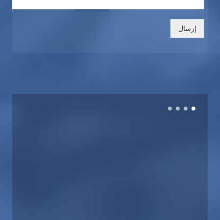
إرسال