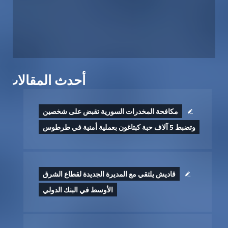
أحدث المقالات
مكافحة المخدرات السورية تقبض على شخصين
وتضبط 5 آلاف حبة كبتاغون بعملية أمنية في طرطوس
قاديش يلتقي مع المديرة الجديدة لقطاع الشرق
الأوسط في البنك الدولي