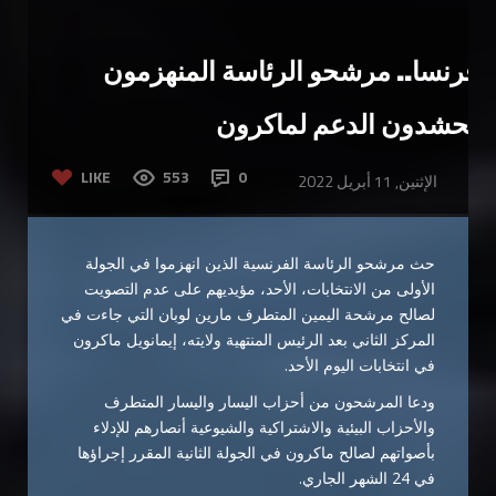
فرنسا.. مرشحو الرئاسة المنهزمون
يحشدون الدعم لماكرون
LIKE
553
0
الإثنين, 11 أبريل 2022
حث مرشحو الرئاسة الفرنسية الذين انهزموا في الجولة
الأولى من الانتخابات، الأحد، مؤيديهم على عدم التصويت
لصالح مرشحة اليمين المتطرف مارين لوبان التي جاءت في
المركز الثاني بعد الرئيس المنتهية ولايته، إيمانويل ماكرون
في انتخابات اليوم الأحد.
ودعا المرشحون من أحزاب اليسار واليسار المتطرف
والأحزاب البيئية والاشتراكية والشيوعية أنصارهم للإدلاء
بأصواتهم لصالح ماكرون في الجولة الثانية المقرر إجراؤها
في 24 الشهر الجاري.