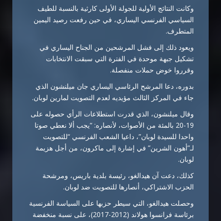
وكانت النتائج الأولية للجولة الأولى كارثية بالنسبة للطيف
السياسي الفرنسي اليساري، في حين رفعت رصيد اليمين
المتطرف.
ويعود ذلك إلى فشل المرشحين من الجناح اليساري في
تشكيل جبهة موحدة في الفترة التي سبقت الانتخابات
وقرروا خوض حملات منفصلة.
بدوره، دعا المرشح الرئاسي اليساري جان ميلنشون الذي
جاء في المركز الثالث مؤيديه لعدم التصويت لمارين لوبان.
وقال ميلنشون، الذي قدرت استطلاعات الرأي حصوله على
19-20 بالمئة من الأصوات، لأنصاره: “يجب ألا نعطي صوتا
واحدا للسيدة لوبان”، داعيا الشعب الفرنسي “للتصويت
لـ”أهون الشرين” في إشارة إلى ماكرون، من أجل هزيمة
لوبان.
كذلك، دعت آن هيدالغو، رئيسة بلدية باريس، ومرشحة
الحزب الاشتراكي، أنصارها للتصويت ضد لوبان.
وحصلت هيدالغو، التي سيطر حزبها على السياسة الفرنسية
برئاسة فرانسوا هولاند (2012-2017)، على نسبة منخفضة