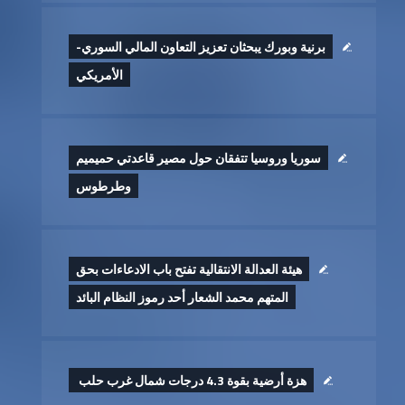
برنية وبورك يبحثان تعزيز التعاون المالي السوري-
الأمريكي
سوريا وروسيا تتفقان حول مصير قاعدتي حميميم
وطرطوس
هيئة العدالة الانتقالية تفتح باب الادعاءات بحق
المتهم محمد الشعار أحد رموز النظام البائد
هزة أرضية بقوة 4.3 درجات شمال غرب حلب ‏