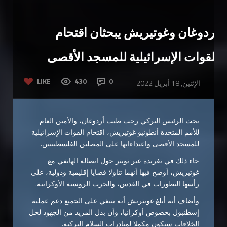
أردوغان وغوتيريش يبحثان اقتحام
القوات الإسرائيلية للمسجد الأقصى
LIKE
430
0
الإثنين, 18 أبريل 2022
بحث الرئيس التركي رجب طيب أردوغان، والأمين العام
للأمم المتحدة أنطونيو غوتيريش، اقتحام القوات الإسرائيلية
للمسجد الأقصى واعتداءاتها على المصلين الفلسطينيين.
جاء ذلك في تغريدة عبر تويتر حول اتصاله الهاتفي مع
غوتيريش، أوضح فيها أنهما تناولا قضايا إقليمية ودولية، على
رأسها التطورات في القدس، والحرب الروسية الأوكرانية.
وأضاف أنه أبلغ غويتريش أنه ينبغي على الجميع دعم عملية
إسطنبول بخصوص أوكرانيا، وأن بذل المزيد من الجهود لحل
الخلافات سيكون مكملا لمبادرات السلام التركية.