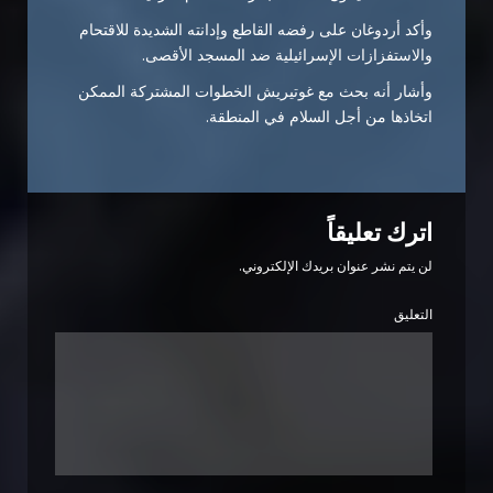
وأكد أردوغان على رفضه القاطع وإدانته الشديدة للاقتحام
والاستفزازات الإسرائيلية ضد المسجد الأقصى.
وأشار أنه بحث مع غوتيريش الخطوات المشتركة الممكن
اتخاذها من أجل السلام في المنطقة.
اترك تعليقاً
لن يتم نشر عنوان بريدك الإلكتروني.
التعليق