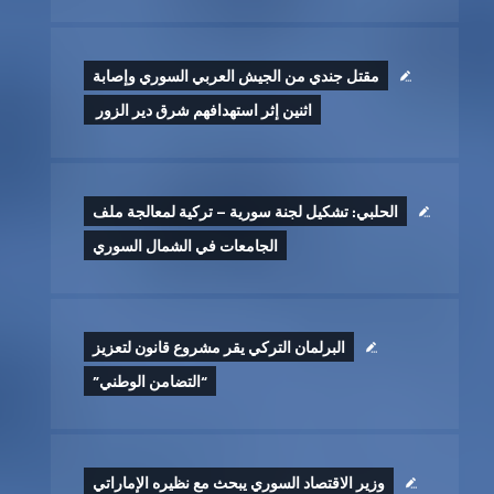
مقتل جندي من الجيش العربي السوري وإصابة
اثنين إثر ‏استهدافهم شرق دير الزور ‏
الحلبي: تشكيل لجنة سورية – تركية لمعالجة ملف
الجامعات في الشمال السوري
البرلمان التركي يقر مشروع قانون لتعزيز
“التضامن الوطني”
وزير الاقتصاد السوري يبحث مع نظيره الإماراتي