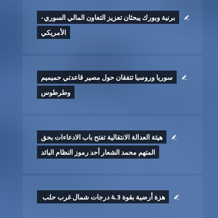
برنية وبورك يبحثان تعزيز التعاون المالي السوري-
الأمريكي
سوريا وروسيا تتفقان حول مصير قاعدتي حميميم
وطرطوس
هيئة العدالة الانتقالية تفتح باب الادعاءات بحق
المتهم محمد الشعار أحد رموز النظام البائد
هزة أرضية بقوة 4.3 درجات شمال غرب حلب ‏