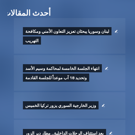
أحدث المقالات
لبنان وسوريا يبحثان تعزيز التعاون الأمني ومكافحة
التهريب
انتهاء الجلسة الخامسة لمحاكمة وسيم الأسد
وتحديد 18 آب موعداً للجلسة القادمة
وزير الخارجية السوري يزور تركيا الخميس
بعد استئناف الرحلات الداخلية.. مطار دير الزور