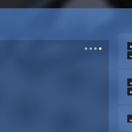
ة
ب
د
س