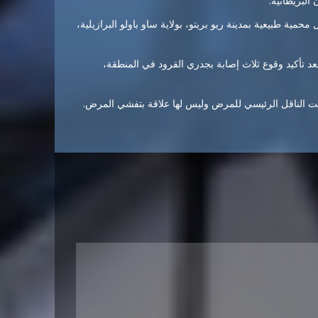
لبريطانية.
خل محمية طبيعية بمدينة ريو بريتو، بولاية ساو باولو البرازيلية،
 تأكيد وقوع ثلاث إصابة بجدري القرود في المنطقة،
ست الناقل الرئيسي للمرض وليس لها علاقة بتفشي المرض.