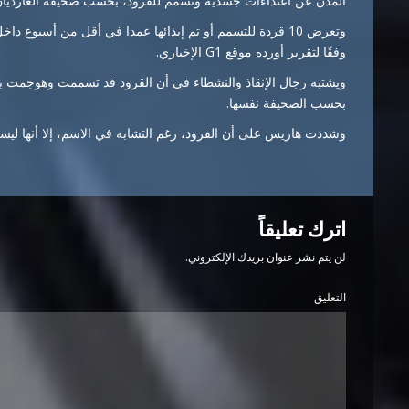
المدن عن اعتداءات جسدية وتسمم للقرود، بحسب صحيفة الغارديان ا
وتعرض 10 قردة للتسمم أو تم إيذائها عمدا في أقل من أسبوع دا
وفقًا لتقرير أورده موقع G1 الإخباري.
ويشتبه رجال الإنقاذ والنشطاء في أن القرود قد تسممت وهوجمت بعد
بحسب الصحيفة نفسها.
وشددت هاريس على أن القرود، رغم التشابه في الاسم، إلا أنها لي
اترك تعليقاً
لن يتم نشر عنوان بريدك الإلكتروني.
التعليق