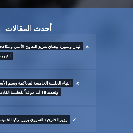
أحدث المقالات
لبنان وسوريا يبحثان تعزيز التعاون الأمني ومكافح
التهري
انتهاء الجلسة الخامسة لمحاكمة وسيم الأس
وتحديد 18 آب موعداً للجلسة القادمة
وزير الخارجية السوري يزور تركيا الخمي