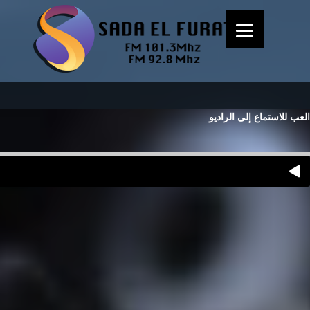
العب للاستماع إلى الراديو