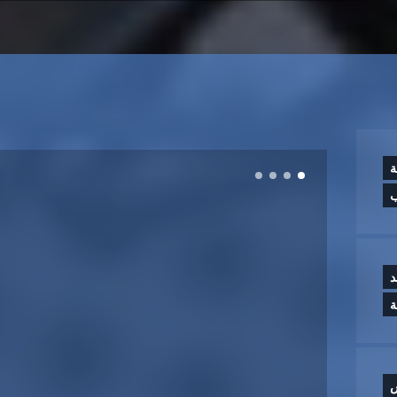
ة
ب
د
س