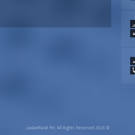
ر
ة
د
ً
© 2026 sadaelfurat fm. All Rights Reserved.