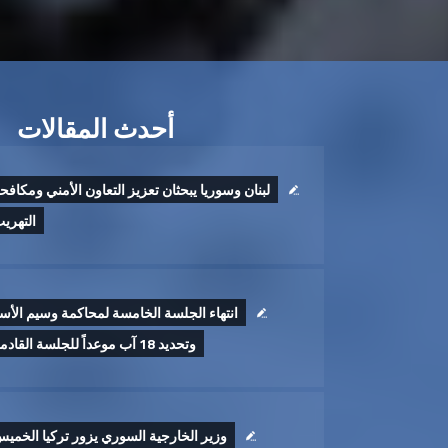
أحدث المقالات
لبنان وسوريا يبحثان تعزيز التعاون الأمني ومكافح
التهري
انتهاء الجلسة الخامسة لمحاكمة وسيم الأس
وتحديد 18 آب موعداً للجلسة القادمة
وزير الخارجية السوري يزور تركيا الخمي