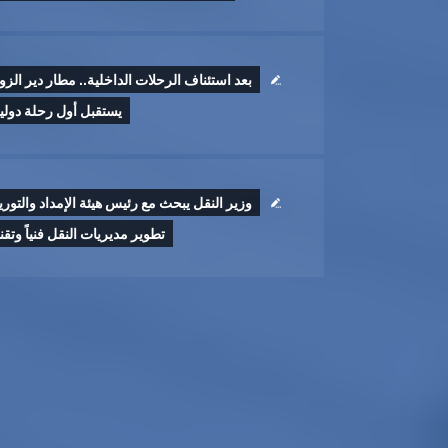
بعد استئناف الرحلات الداخلية.. مطار دير الزو
يستقبل أول رحلة دولي
وزير النقل يبحث مع رئيس هيئة الإمداد والتوري
تطوير ‏مديريات النقل فنياً وتقنيا