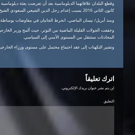
وقطع البلدان علاقاتهما الدبلوماسية بعد أن تعرضت بعثة دبلوماس
كانون الثاني 2016 بسبب إعدام رجل الدين الشيعي السعودي الشيخ نمر النمر.
ومنذ أبريل/ نيسان الماضي، انخرط الجانبان في مفاوضات بوساطة بغد
وخففت الجولات القليلة الماضية من التوتر، حيث ألمح وزير الخارجية
المحادثات ستنتقل من المستوى الأمني ​​إلى السياسي.
وتشير التكهنات إلى عقد اجتماع محتمل على مستوى وزراء الخارجية،
اترك تعليقاً
لن يتم نشر عنوان بريدك الإلكتروني.
التعليق