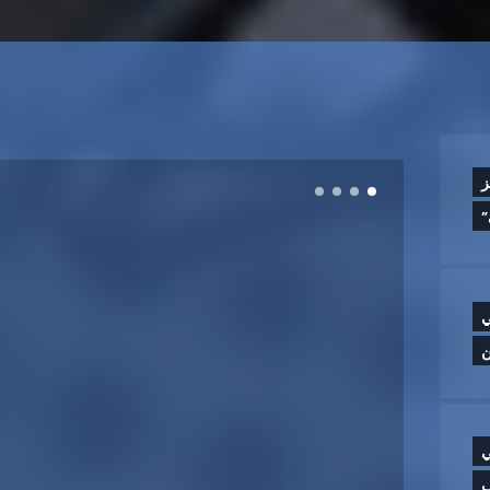
ز
”
ي
ن
ي
ب