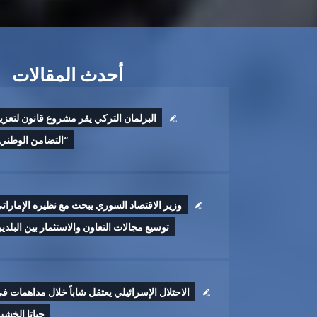
أحدث المقالات
البرلمان التركي يقر مشروع قانون لتعزي
“التضامن الوطني
وزير الاقتصاد السوري يبحث مع نظيره الإمارات
توسيع مجالات التعاون والاستثمار بين البلدي
الاحتلال الإسرائيلي يعتقل شاباً خلال مداهمات ف
جباتا الخش