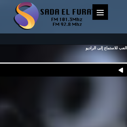
العب للاستماع إلى الراديو