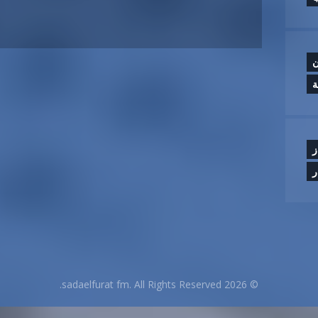
ن
ة
ز
ر
© 2026 sadaelfurat fm. All Rights Reserved.