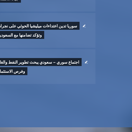
سوريا تدين اعتداءات ميليشيا الحوثي على نجرا
وتؤكد تضامنها مع السعودي
اجتماع سوري – سعودي يبحث تطوير النفط والغا
وفرص الاستثما