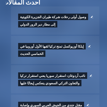
أحدث المقالات
وصول أولى رحلات شركة طيران الجزيرة الكويتية
إلى مطار دير الزور الدولي
إيلكا أوزيوكسل تمنح تركيا لقبها الأول أوروبيا في
الخماسي الحديث
نائب أردوغان: استقرار سوريا يعني استقرار تركيا
والتعاون التركي السعودي ينعكس إيجابًا عليها
مقتل جندي من الجيش العربي السوري وإصابة