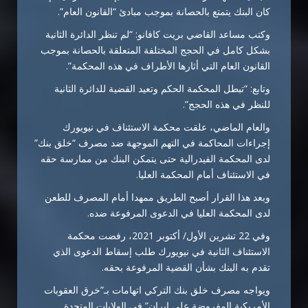
كان البنك يتمتع بالحصانة بموجب مبادئ “القانون العام”.
وكتب مساعد القاضي بريت كافانو: “لم تنظر الدائرة الثانية
بشكل كامل في الحجج المختلفة المتعلقة بالحصانة بموجب
القانون العام التي أثارها الأطراف في هذه المحكمة”.
وتابع: “تبطل المحكمة الحكم وتعيد القضية للدائرة الثانية
للنظر في هذه الحجج”.
والعام الماضي، علقت محكمة الاستئناف في نيويورك
إجراءات المحاكمة في التهم الموجهة ضد مصرف “خلق بنك”
لدى المحكمة الفيدرالية حتى يتمكن البنك من ممارسة حقه
في الاستئناف أمام المحكمة العليا.
وبعد هذا القرار أصبح الطريق ممهدا أمام المصرف للطعن
لدى المحكمة العليا في الدعوى المرفوعة ضده.
وفي 22 تشرين الأول/ أكتوبر 2021، رفضت محكمة
الاستئناف الثانية في نيويورك طلب إسقاط الدعوى الذي
تقدم به البنك بشأن القضية المرفوعة بحقه.
ويواجه مصرف خلق بنك التركي اتهامات بـ”خرق العقوبات
الأمريكية المفروضة على إيران” في الولايات المتحدة.