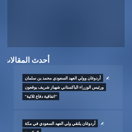
أحدث المقالات
أردوغان وولي العهد السعودي محمد بن سلمان
ورئيس الوزراء الباكستاني شهباز شريف يوقعون
“اتفاقية دفاع ثلاثية”
أردوغان يلتقي ولي العهد السعودي في مكة