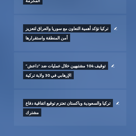
المكرمة
تركيا تؤكد أهمية التعاون مع سوريا والعراق لتعزيز
أمن المنطقة واستقرارها
توقيف 104 مشتبهين خلال عمليات ضد “داعش”
الإرهابي في 30 ولاية تركية
تركيا والسعودية وباكستان تعتزم توقيع اتفاقية دفاع
مشترك