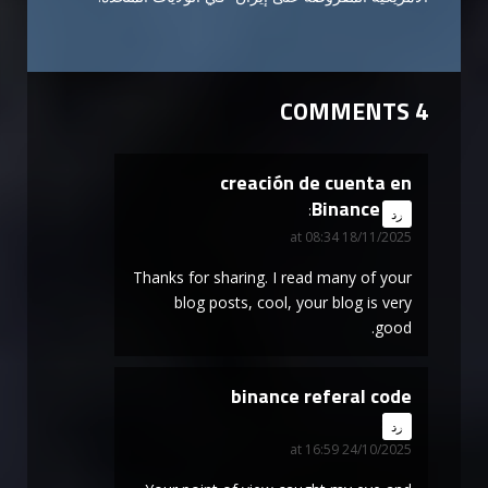
4 COMMENTS
creación de cuenta en
Binance
says:
رد
18/11/2025 at 08:34
Thanks for sharing. I read many of your
blog posts, cool, your blog is very
good.
binance referal code
says:
رد
24/10/2025 at 16:59