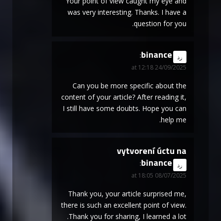
Your point of view caught my eye and
was very interesting. Thanks. I have a
question for you.
binance
says:
رد
24/09/2025 at 12:18
Can you be more specific about the
content of your article? After reading it,
I still have some doubts. Hope you can
help me.
vytvorení úctu na
binance
says:
رد
08/07/2025 at 18:05
Thank you, your article surprised me,
there is such an excellent point of view.
Thank you for sharing, I learned a lot.