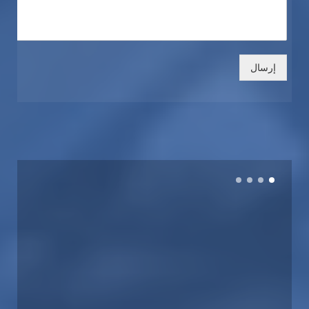
إرسال