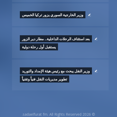
وزير الخارجية السوري يزور تركيا الخميس
بعد استئناف الرحلات الداخلية.. مطار دير الزور
يستقبل أول رحلة دولية
وزير النقل يبحث مع رئيس هيئة الإمداد والتوريد
تطوير ‏مديريات النقل فنياً وتقنياً
© 2026 sadaelfurat fm. All Rights Reserved.