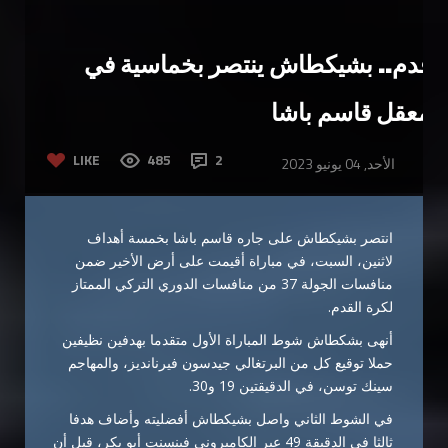
قدم.. بشيكطاش ينتصر بخماسية في
معقل قاسم باشا
LIKE
485
2
الأحد, 04 يونيو 2023
انتصر بشيكطاش على جاره قاسم باشا بخمسة أهداف
لاثنين، السبت، في مباراة أقيمت على أرض الأخير ضمن
منافسات الجولة 37 من منافسات الدوري التركي الممتاز
لكرة القدم.
أنهى بشكطاش شوط المباراة الأول متقدما بهدفين نظيفين
حملا توقيع كل من البرتغالي جيدسون فيرنانديز، والمهاجم
سينك توسن، في الدقيقتين 19 و30.
في الشوط الثاني واصل بشيكطاش أفضليته وأضاف هدفا
ثالثا في الدقيقة 49 عبر الكاميروني فينسنت أبو بكر، قبل أن