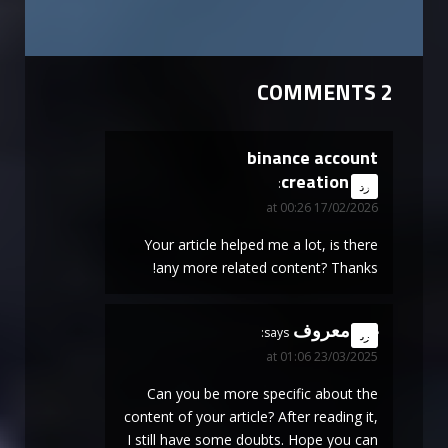
2 COMMENTS
binance account
creation
says:
رد
17/02/2026 at 00:26
Your article helped me a lot, is there
any more related content? Thanks!
غير معروف
says:
رد
23/03/2025 at 01:06
Can you be more specific about the
content of your article? After reading it,
I still have some doubts. Hope you can