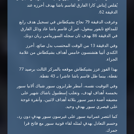
يُقلص إيتاش كارا الفارق لقاسم باشا بهدف أحرزه عند
الدقيقة 62.
وعرفت الدقيقة 79 نجاح بشيكطاش في تسجيل هدف رابع
للمدافع تايفور بينغول، غير أن قاسم باشا عاد وذلل الفارق
في الدقيقة 86 بهدف ثان سجله السورينامي ريان دونك.
وفي الدقيقة 13 من الوقت المحتسب بدل ضائع، أحرز
الكندي أتيبا هتشنسون خامس أهداف بشيكطاش من علامة
الجزاء.
بهذا الفوز عزز بشيكطاش موقعه بالمركز الثالث برصيد 77
نقطة، بينما ظل قاسم باشا عاشرا بـ 43 نقطة.
وفي التوقيت نفسه، أمطر طرابزون سبور شباك ألانيا سبور
بخمسة أهداف لهدف، وتغلب إسطنبول باشاك شهير على
مضيفه أضنة دمير سبور بثلاثة أهداف لاثنين، وأنقرة غوجة
على قيصري سبور بهدفٍ وحيد.
كما انتصر عمرانية سبور على غيرسون سبور بهدفٍ دون رد،
وحسم التعادل بهدفٍ لمثله لقاء قونية سبور مع فاتح قرا
جمرك.