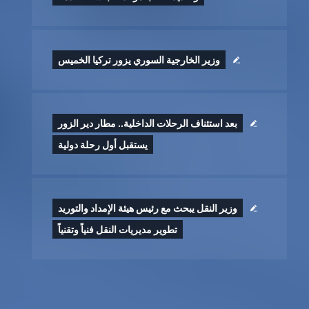
وزير الخارجية السوري يزور تركيا الخميس
بعد استئناف الرحلات الداخلية.. مطار دير الزور
يستقبل أول رحلة دولية
وزير النقل يبحث مع رئيس هيئة الإمداد والتوريد
تطوير ‏مديريات النقل فنياً وتقنياً