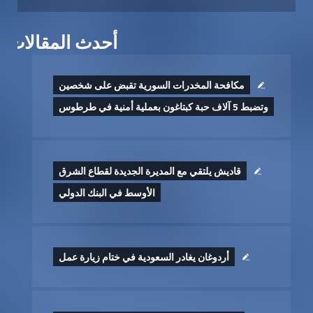
أحدث المقالات
مكافحة المخدرات السورية تقبض على شخصين
وتضبط 5 آلاف حبة كبتاغون بعملية أمنية في طرطوس
قاديش يلتقي مع المديرة الجديدة لقطاع الشرق
الأوسط في البنك الدولي
أردوغان يغادر السعودية في ختام زيارة عمل