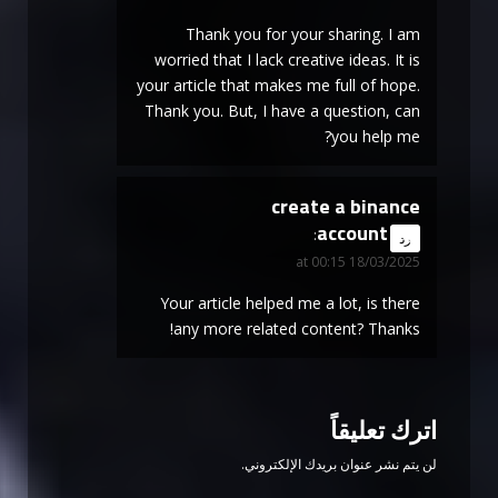
Thank you for your sharing. I am
worried that I lack creative ideas. It is
your article that makes me full of hope.
Thank you. But, I have a question, can
you help me?
create a binance
account
says:
رد
18/03/2025 at 00:15
Your article helped me a lot, is there
any more related content? Thanks!
اترك تعليقاً
لن يتم نشر عنوان بريدك الإلكتروني.