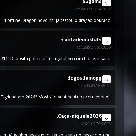
a5game
says:
رد
03/04/2026 at 22:37
Fortune Dragon novo hit: já testou o dragão dourado?
contademoslots
says:
رد
27/03/2026 at 06:49
 R$1: Deposita pouco e já sai girando com bônus insano!
jogosdemopg
says:
رد
23/03/2026 at 15:45
Tigrinho em 2026? Mostra o print aqui nos comentários!
Caça-níqueis2026
says:
رد
09/03/2026 at 02:24
quem já ganhou assistindo transmissão no cassino online?