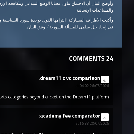
وأوضح البيان أن الاجتماع تناول قضايا الوضع الميداني ومكافحة الإر
والمساعدات الإنسانية.
وأكدت الأطراف المشاركة “التزامها القوي بوحدة سوريا السياسية وو
في إيجاد حل سلمي للمسألة السورية”، وفق البيان.
24 COMMENTS
dream11 c vc comparison
says:
رد
26/07/2026 at 04:02
orts categories beyond cricket on the Dream11 platform.
academy fee comparator
says:
رد
20/07/2026 at 16:33