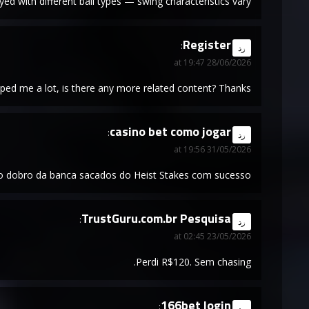
ed with different ball types — swing characteristics vary.
Register
says:
رد
28/06/2026 at 19:47
lped me a lot, is there any more related content? Thanks!
casino bet como jogar
says:
رد
31/05/2026 at 19:56
o dobro da banca sacados do Heist Stakes com sucesso.
TrustGuru.com.br Pesquisa
says:
رد
23/05/2026 at 02:45
Perdi R$120. Sem chasing.
166bet login
says:
رد