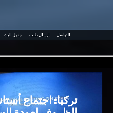
التواصل
إرسال طلب
جدول البث
تركيا: اجتماع أستا
الظروف لعودة الس