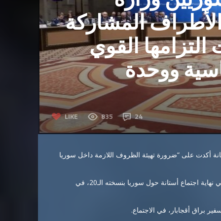
الأطراف المشاركة
التزامها القوي
اسية ووحدة
LIKE
835
24
انة أكدت على “ضرورة تهيئة الظروف اللازمة داخل سوريا
جاء ذلك في بيان نشرته عقب البيان الختامي المشترك الذي صدر في نهاية اجتماع أستانة حول سوريا بنسخته الـ20، في
فير براق أقجابار، في الاجتماع.