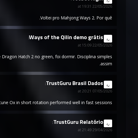
22/05/2026 at 19:31
Voltei pro Mahjong Ways 2. Por quê.
Ways of the Qilin demo grátis
says:
رد
22/05/2026 at 15:09
Dragon Hatch 2 no green, foi dormir. Disciplina simples
assim.
TrustGuru Brasil Dados
says:
رد
07/05/2026 at 20:21
tune Ox in short rotation performed well in fast sessions.
TrustGuru Relatório
says:
رد
29/04/2026 at 21:49