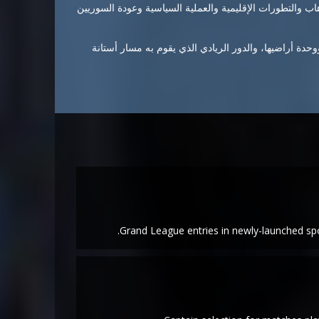
هاب والتطورات الإقليمية والعملية السياسية وعودة السوريين
حدة أراضيها، والدور الريادي الذي يقوم به مسار أستانة
Grand League entries in newly-launched sp