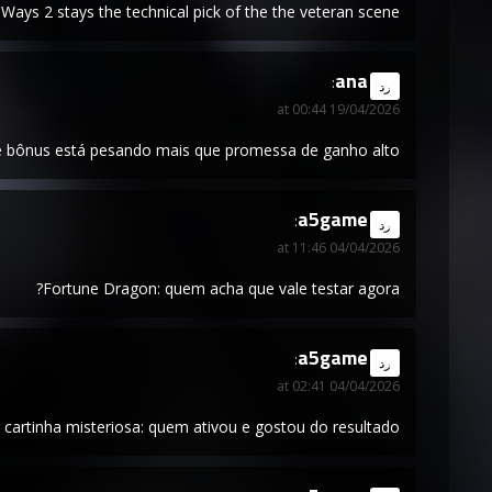
ays 2 stays the technical pick of the the veteran scene.
ana
says:
رد
19/04/2026 at 00:44
e bônus está pesando mais que promessa de ganho alto.
a5game
says:
رد
04/04/2026 at 11:46
Fortune Dragon: quem acha que vale testar agora?
a5game
says:
رد
04/04/2026 at 02:41
 cartinha misteriosa: quem ativou e gostou do resultado?